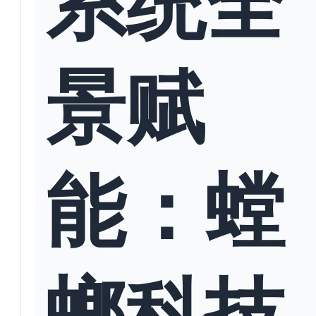
景赋
能：螳
螂科技