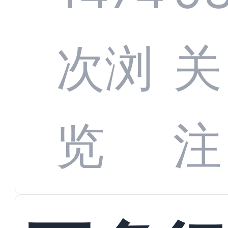
增长
全渠
次浏
关
数字
数据
览
注
蜕变
接