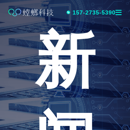
跳
转
157-2735-5390
新
到
内
容