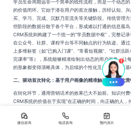
学员生命周期远非一个简单的线性流程，而是一个动态的
的价值闭环。它始于潜在用户的首次接触，历经认知、兴
买、学习、完成、沉默乃至流失等关键阶段。传统管理方
些阶段的数据分散于各个平台，形成难以打通的信息孤岛
CRM系统则构建了一个统一的“学员数据中枢”，完整记
在公众号、社群、课程平台等不同触点的行为轨迹。通过
上多维标签（如“已购入门课”、“常看短视频”、“社群活跃者
完课率”等），系统能够精准绘制出动态的用户画像，让
的形象都变得清晰具体，为后续的个性化互动奠定坚实基
二、驱动首次转化：基于用户画像的精准触达与自动化营
在转化环节，通用营销话术的效果已大不如前。知识付费
CRM系统的价值在于实现“在正确的时间，向正确的人，
的信息”。系统可根据用户标签与行为路径，自动执行精
销流程。例如，对长期关注但未付费的潜在用户，系统可
微信咨询
电话咨询
预约演示
一份针对其痛点的免费试听课程或干货资料，进行价值预