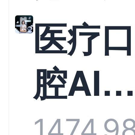
准？
教育
医疗
构实
腔AI
规模
服系
1474
9