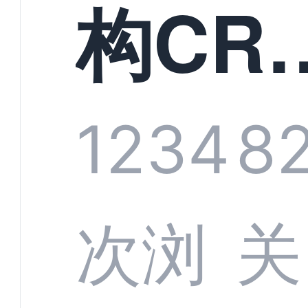
构CR
系统
1234
8
部供
次浏
关