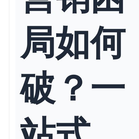
局如何
破？一
站式