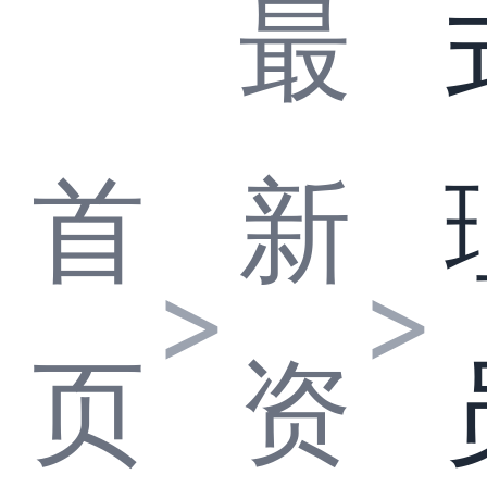
最
首
新
>
>
页
资