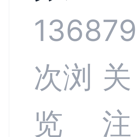
技何
螂科
1368
7
定义
CRM
次浏
关
业标
何助
览
注