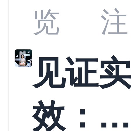
商深
览
注
解析
见证
螳螂
效：