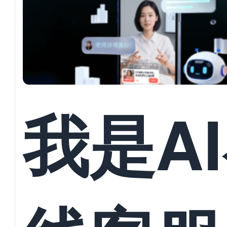
并发对
回复与
我是A
员数据