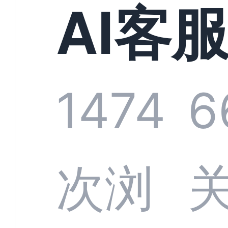
现规
AI客
增长
统全
1474
6
字化
数据
次浏