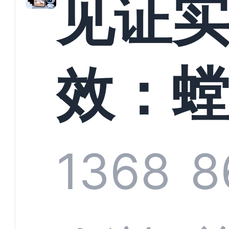
见证
以定
效：
业标
科技
1368
8