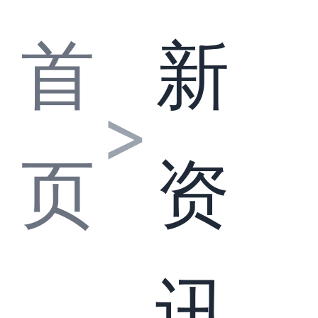
首
新
>
页
资
讯