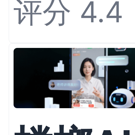
开多渠
评分 4.4
私信承
与户型