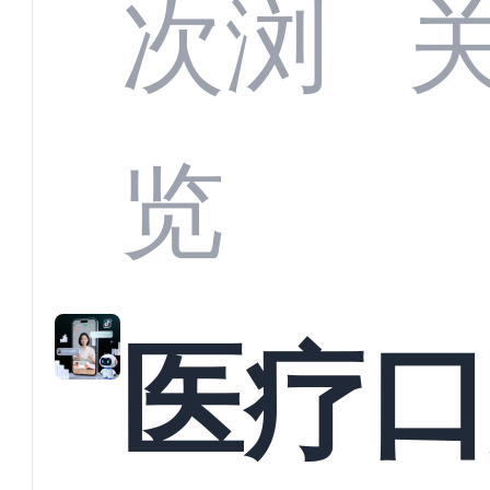
CRM
次浏
何助
览
育机
医疗