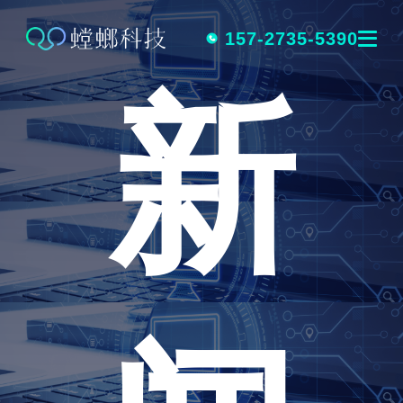
跳
转
157-2735-5390
新
到
内
容