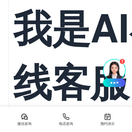
统一管
我是A
与订单
线客服
动导入
AI在线客服系统：本地生活服务离不开抖音/美团私信承接 在数
生活服务商家正面临前所未有的流量竞争压力。无论是餐饮、美
微信咨询
电话咨询
预约演示
务，消费...