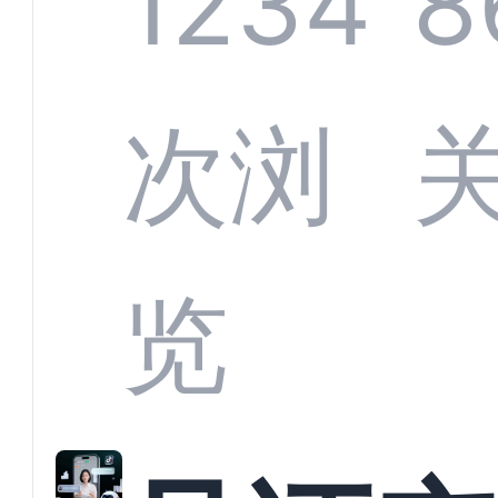
1234
8
应商
次浏
解析
览
螂科