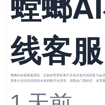
螳螂A
好自动
线客服
理
统，文
螳螂AI在线客服系统，文娱体育票务离不开高并发对话回复与会员
票务行业正经历前所未有的数字化变革。演唱会门票秒空、体育
剧目一票...
1 天前