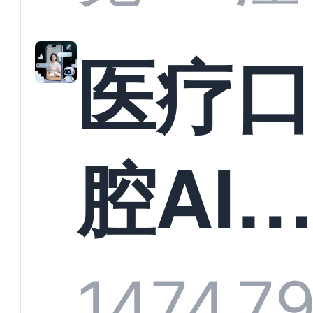
准？
教育
医疗
构实
腔AI
规模
服系
1474
7