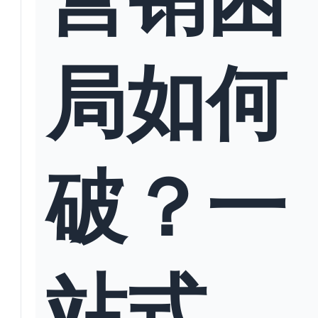
局如何
破？一
站式