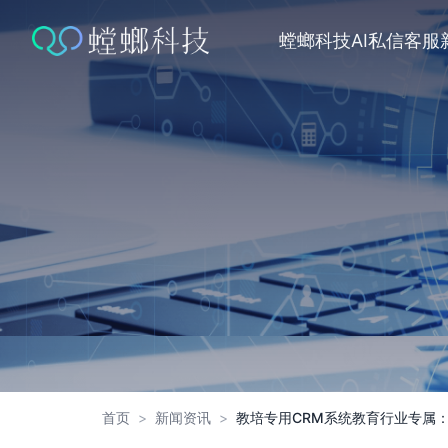
跳
转
螳螂科技
AI私信客服
到
内
容
首页
>
新闻资讯
>
教培专用CRM系统教育行业专属