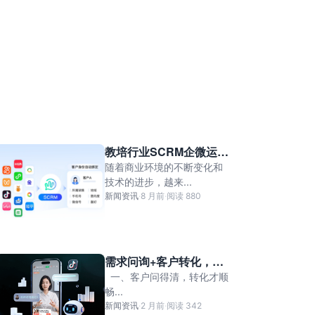
教培行业SCRM企微运营
管理系统
随着商业环境的不断变化和
技术的进步，越来...
新闻资讯
·
8 月前
·
阅读 880
需求问询+客户转化，螳
螂销售Agent让沟通更懂
一、客户问得清，转化才顺
客户
畅...
新闻资讯
·
2 月前
·
阅读 342