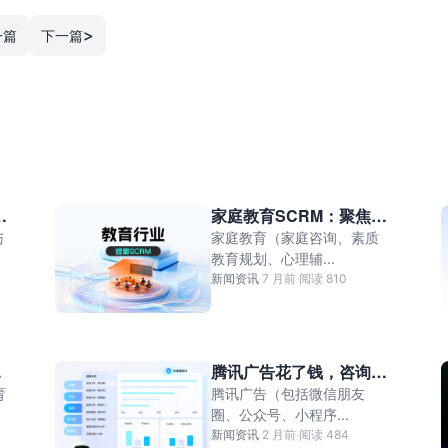
>
一篇
下一篇
供
家庭教育SCRM：聚焦高
技
客单价、长周期决策的家
与
家庭教育（家庭咨询、素质
庭教育市场
教育规划、心理辅...
新闻资讯
·
7 月前
·
阅读 810
系
腾讯广告花了钱，咨询却
接不住？螳螂科技AI客
育
腾讯广告（包括微信朋友
服，自动响应+线索流
圈、公众号、小程序...
转，让每一分投放都见效
新闻资讯
·
2 月前
·
阅读 484