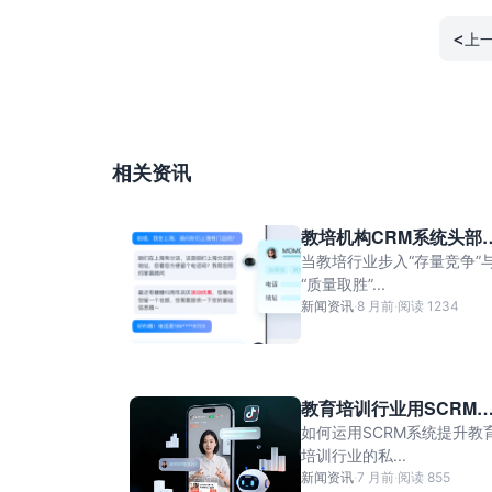
<
上
相关资讯
教培机构CRM系统头部
应商深度解析：螳螂科
当教培行业步入“存量竞争”
何以定义行业标准？
“质量取胜”...
新闻资讯
·
8 月前
·
阅读 1234
教育培训行业用SCRM
统做私域运营
如何运用SCRM系统提升教
培训行业的私...
新闻资讯
·
7 月前
·
阅读 855