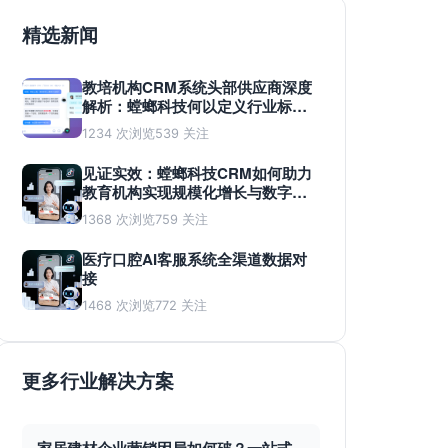
精选新闻
教培机构CRM系统头部供应商深度
解析：螳螂科技何以定义行业标
准？
1234 次浏览
539 关注
见证实效：螳螂科技CRM如何助力
教育机构实现规模化增长与数字化
蜕变
1368 次浏览
759 关注
医疗口腔AI客服系统全渠道数据对
接
1468 次浏览
772 关注
更多行业解决方案