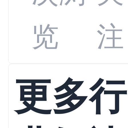
数字
数据
览
注
蜕变
接
更多行