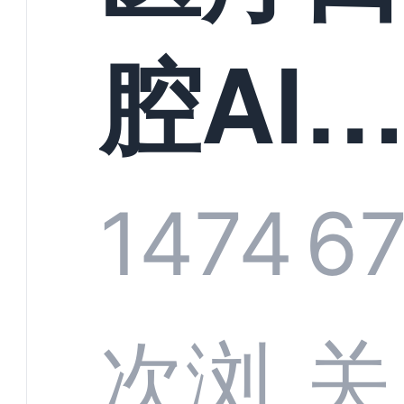
构实
腔AI
规模
服系
1474
6
增长
全渠
次浏
关