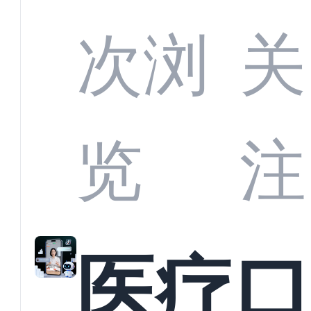
定义
CRM
次浏
关
业标
何助
览
注
准？
教育
医疗