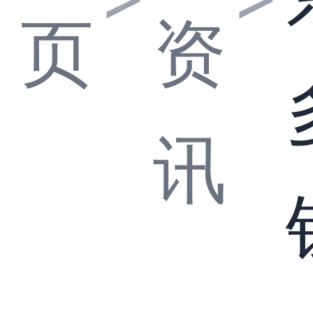
页
资
讯