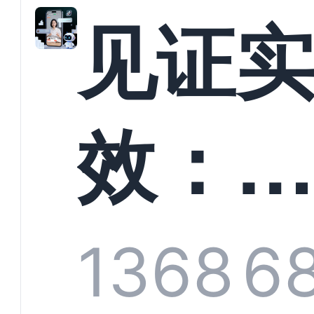
解析
见证
螳螂
效：
技何
螂科
1368
6