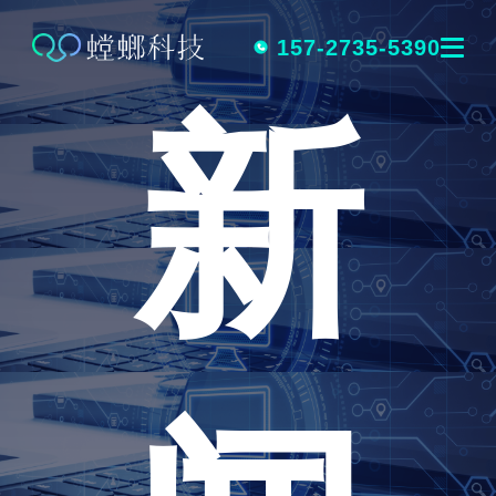
跳
转
157-2735-5390
新
到
内
容