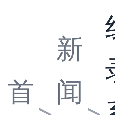
新
首
闻
>
>