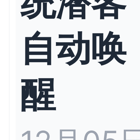
统潜客
自动唤
醒