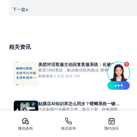
>
下一篇
相关资讯
美团对话客服主动回复客服系统：化被动等
待为主动出击的成交艺术
教育CRM系统，解决教培机构痛点-螳螂系...
新闻资讯
·
6 月前
·
阅读 768
贴膜店AI知识库怎么同步？螳螂系统一键更
新，让AI永远说对的话
汽车贴膜行业瞬息万变，新品上架、价格调整...
新闻资讯
·
3 周前
·
阅读 182
微信咨询
电话咨询
预约演示