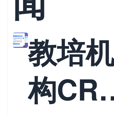
闻
教培
构CR