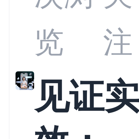
商深
览
注
解析
见证
螳螂