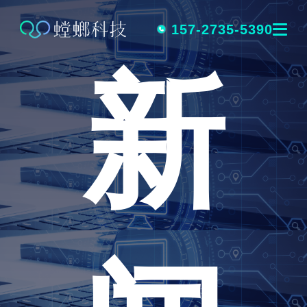
跳
转
157-2735-5390
新
到
内
容