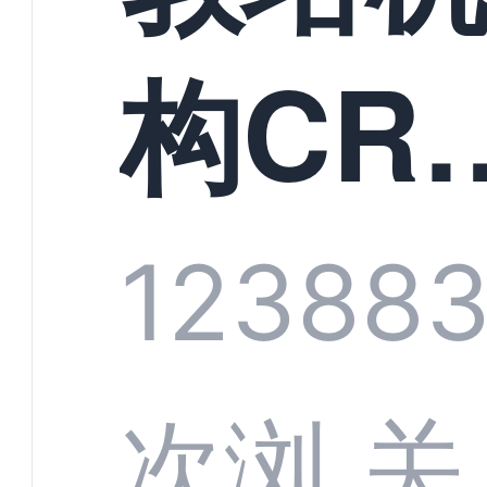
构CR
系统
1238
8
部供
次浏
关