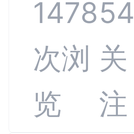
服系
1478
5
增长
全渠
次浏
关
数字
数据
览
注
蜕变