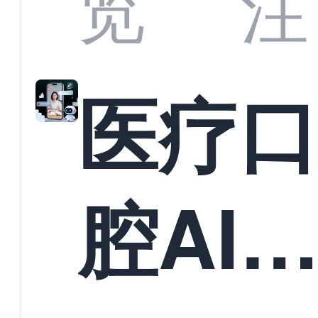
览
注
准？
教育
医疗
构实
腔AI
规模