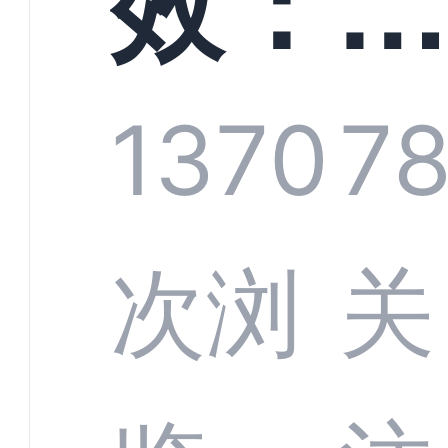
效：
技何
螂科
1370
7
定义
CRM
次浏
关
业标
何助