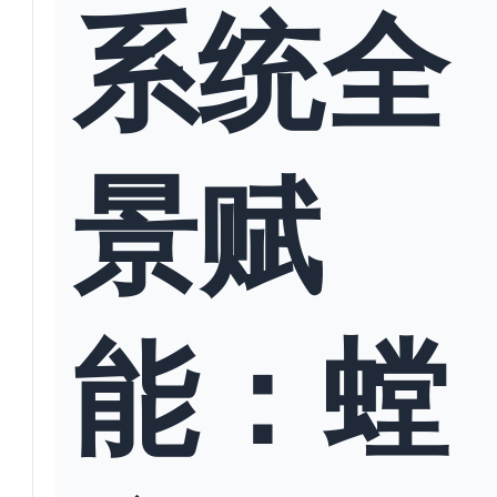
系统全
景赋
能：螳