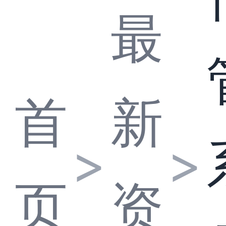
最
首
新
>
>
页
资