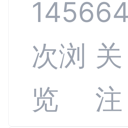
服系
1456
6
增长
全渠
次浏
关
数字
数据
览
注
蜕变