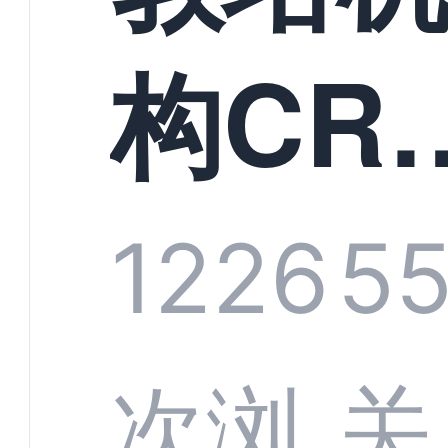
构CR
系统
1226
5
部供
次浏
关