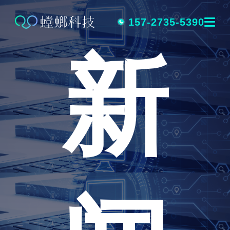
跳
转
157-2735-5390
新
到
内
容