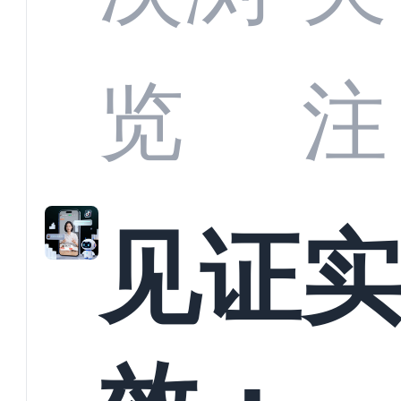
商深
览
注
解析
见证
螳螂