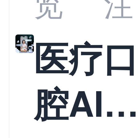
览
注
准？
教育
医疗
构实
腔AI
规模