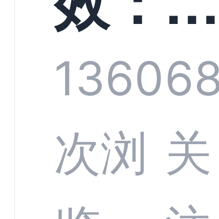
效：
技何
螂科
1360
6
定义
CRM
次浏
关
业标
何助