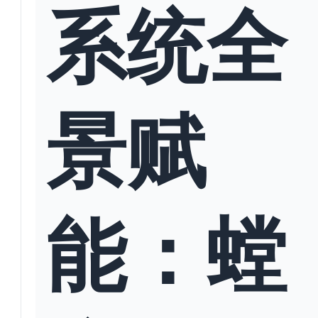
系统全
景赋
能：螳