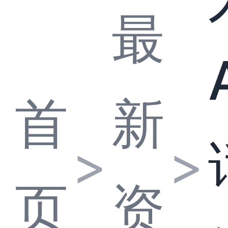
最
首
新
>
>
页
资