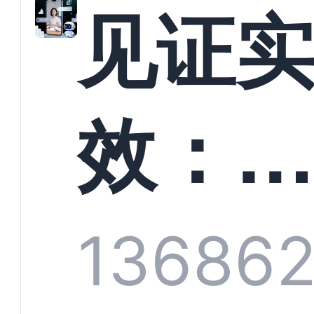
解析
见证
螳螂
效：
技何
螂科
1368
6