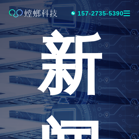
跳
转
157-2735-5390
新
到
内
容