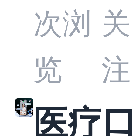
定义
CRM
次浏
关
业标
何助
览
注
准？
教育
医疗