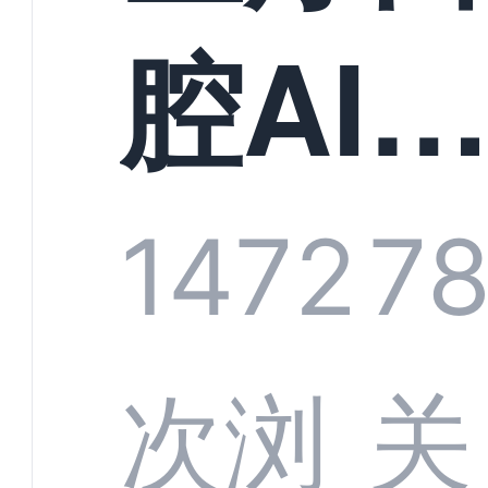
构实
腔AI
规模
服系
1472
7
增长
全渠
次浏
关