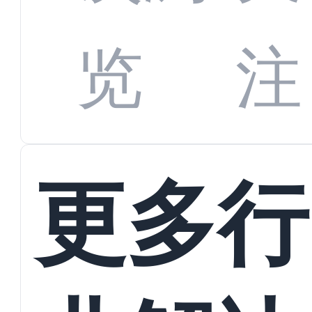
数字
数据
览
注
蜕变
接
更多行