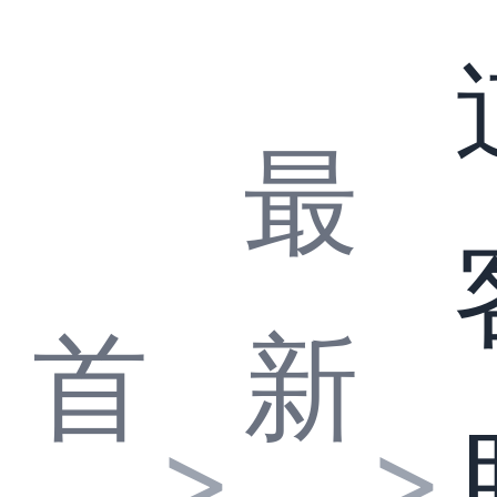
最
首
新
>
>