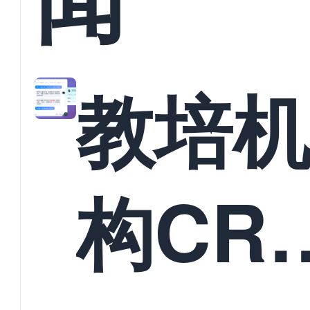
教培
构CR