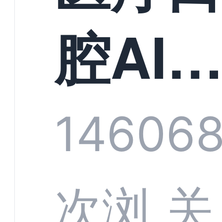
构实
腔AI
规模
服系
1460
6
增长
全渠
次浏
关