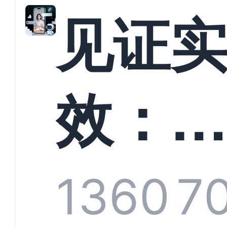
解析
见证
螳螂
效：
技何
螂科
1360
7