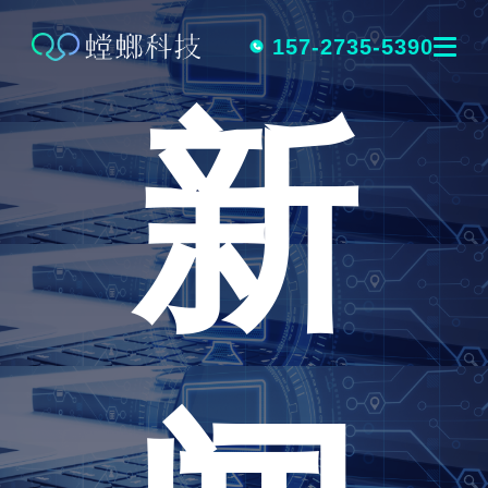
跳
转
157-2735-5390
新
到
内
容