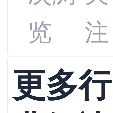
数字
数据
览
注
蜕变
接
更多行