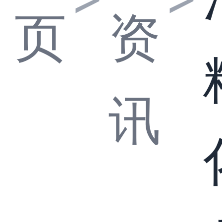
页
资
讯