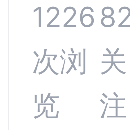
系统
1226
8
部供
次浏
关
商深
览
注