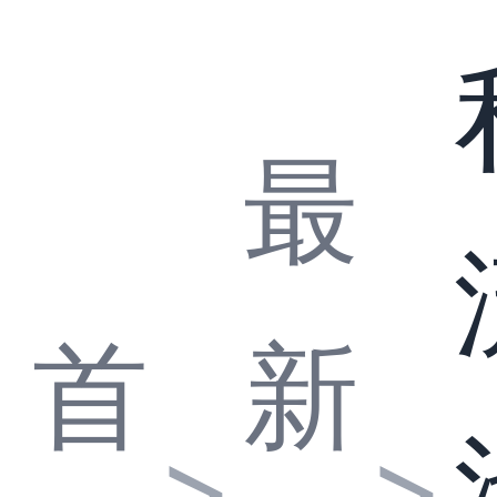
最
首
新
>
>