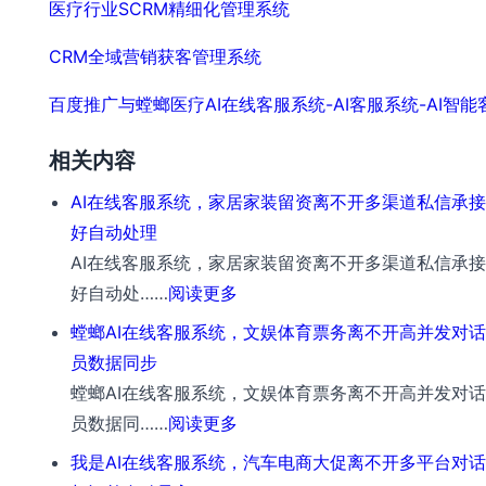
医疗行业SCRM精细化管理系统
CRM全域营销获客管理系统
百度推广与螳螂医疗AI在线客服系统-AI客服系统-AI智
相关内容
AI在线客服系统，家居家装留资离不开多渠道私信承
好自动处理
AI在线客服系统，家居家装留资离不开多渠道私信承
：
好自动处……
阅读更多
AI
螳螂AI在线客服系统，文娱体育票务离不开高并发对
在
员数据同步
线
螳螂AI在线客服系统，文娱体育票务离不开高并发对
客
：
员数据同……
阅读更多
服
螳
我是AI在线客服系统，汽车电商大促离不开多平台对
系
螂