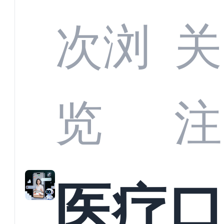
定义
CRM
次浏
关
业标
何助
览
注
准？
教育
医疗