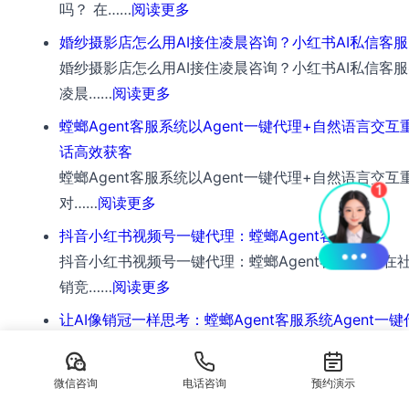
销
大
：
吗？ 在……
阅读更多
地
接
号
高
售
促
北
生
与
婚纱摄影店怎么用AI接住凌晨咨询？小红书AI私信客服
一
并
智
离
京
活
户
婚纱摄影店怎么用AI接住凌晨咨询？小红书AI私信客
对
发
能
不
螳
服
：
型
凌晨……
阅读更多
多
对
体
开
螂
务
婚
偏
智
话
螳螂Agent客服系统以Agent一键代理+自然语言交
和
多
AI
离
纱
好
能
回
话高效获客
通
平
在
不
摄
自
客
复
螳螂Agent客服系统以Agent一键代理+自然语言交互
用
台
线
开
影
动
服
：
与
对……
阅读更多
AI
对
客
抖
店
处
工
螳
会
客
话
抖音小红书视频号一键代理：螳螂Agent客服系统
服
音/
怎
理
具，
螂
员
服
统
抖音小红书视频号一键代理：螳螂Agent客服系统 在
系
美
么
24
Agent
数
最
：
一
销竞……
阅读更多
统
团
用
小
客
据
大
抖
管
上
私
让AI像销冠一样思考：螳螂Agent客服系统Agent一键
AI
时
服
同
的
音
理
线
信
让AI像销冠一样思考：螳螂Agent客服系统Agent一键
接
在
系
步
区
小
与
需
：
承
在……
阅读更多
住
岗
统
别
微信咨询
电话咨询
预约演示
红
订
要
让
接
凌
服
螳螂Agent客服系统Agent一键代理多渠道
以