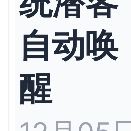
统潜客
自动唤
醒