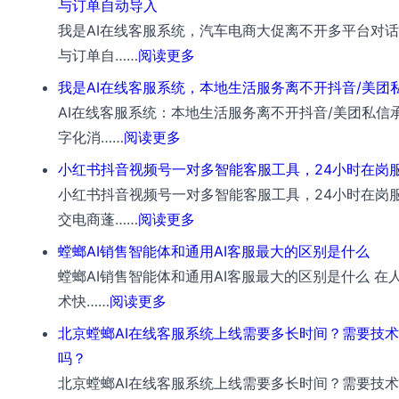
与订单自动导入
统，
AI
我是AI在线客服系统，汽车电商大促离不开多平台对
家
在
：
与订单自……
阅读更多
居
线
我
我是AI在线客服系统，本地生活服务离不开抖音/美团
家
客
是
AI在线客服系统：本地生活服务离不开抖音/美团私信承
装
服
AI
：
字化消……
阅读更多
留
系
在
我
资
小红书抖音视频号一对多智能客服工具，24小时在岗
统，
线
是
离
小红书抖音视频号一对多智能客服工具，24小时在岗服
文
客
AI
不
：
交电商蓬……
阅读更多
娱
服
在
开
小
体
螳螂AI销售智能体和通用AI客服最大的区别是什么
系
线
多
红
育
螳螂AI销售智能体和通用AI客服最大的区别是什么 在
统，
客
渠
书
票
：
术快……
阅读更多
汽
服
道
抖
务
螳
车
北京螳螂AI在线客服系统上线需要多长时间？需要技
系
私
音
离
螂
电
吗？
统，
信
视
不
AI
商
北京螳螂AI在线客服系统上线需要多长时间？需要技
本
承
频
开