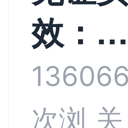
螳螂
效：
技何
螂科
1360
6
定义
CRM
次浏
关