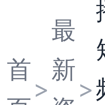
最
首
新
>
>