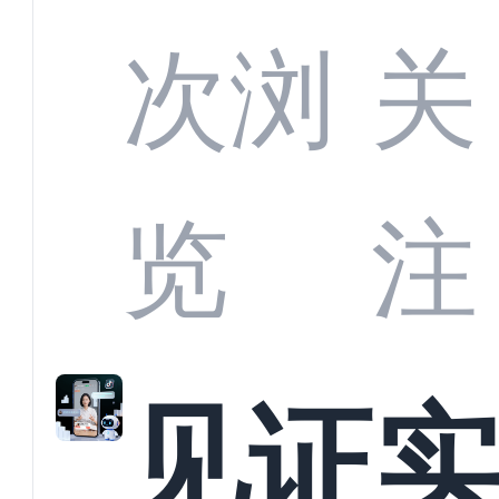
部供
次浏
关
商深
览
注
解析
见证