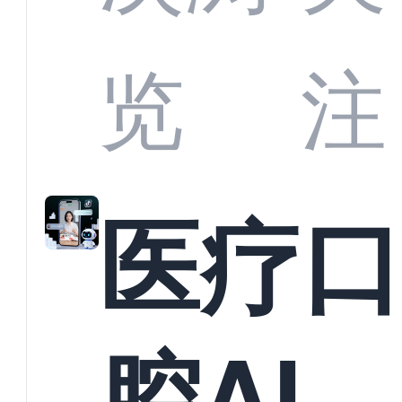
业标
何助
览
注
准？
教育
医疗
构实
腔AI