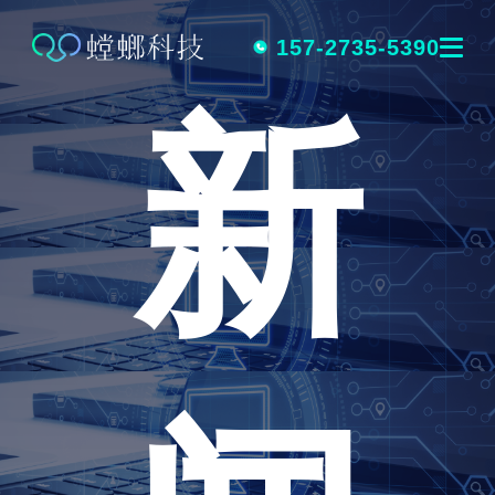
跳
转
157-2735-5390
新
到
内
容