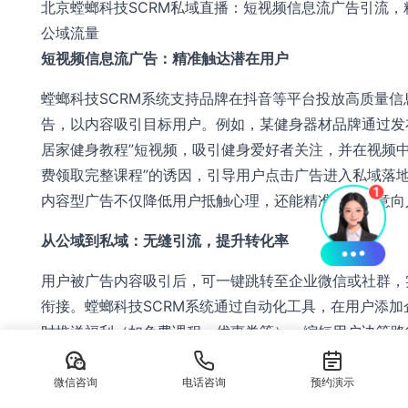
北京螳螂科技SCRM私域直播：短视频信息流广告引流，
公域流量
短视频信息流广告：精准触达潜在用户
螳螂科技SCRM系统支持品牌在抖音等平台投放高质量信
告，以内容吸引目标用户。例如，某健身器材品牌通过发布
居家健身教程”短视频，吸引健身爱好者关注，并在视频中
费领取完整课程”的诱因，引导用户点击广告进入私域落
内容型广告不仅降低用户抵触心理，还能精准筛选高意向
从公域到私域：无缝引流，提升转化率
用户被广告内容吸引后，可一键跳转至企业微信或社群，
衔接。螳螂科技SCRM系统通过自动化工具，在用户添加
时推送福利（如免费课程、优惠券等），缩短用户决策路
提高私域沉淀效率。数据显示，采用该策略的品牌，私域
率平均提升50%以上。
微信咨询
电话咨询
预约演示