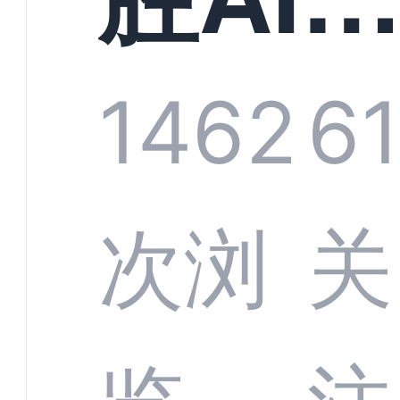
规模
服系
1462
6
增长
全渠
次浏
关
数字
数据