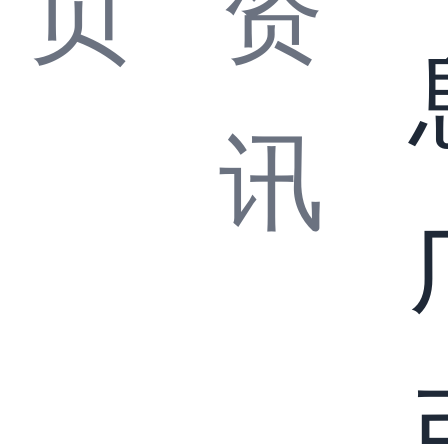
页
资
讯