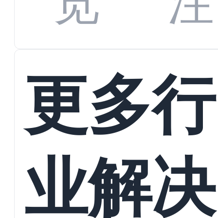
览
注
蜕变
接
更多行
业解决