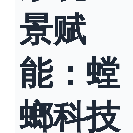
景赋
能：螳
螂科技