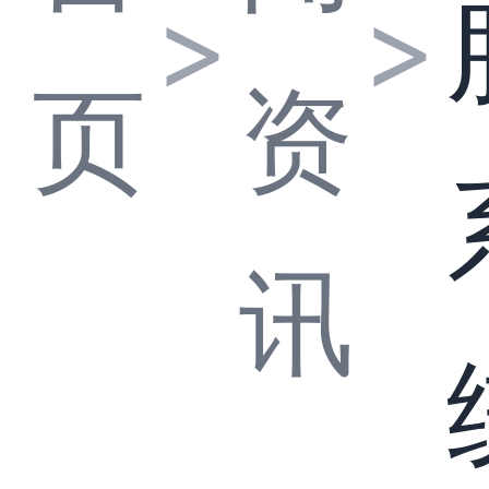
>
>
页
资
讯