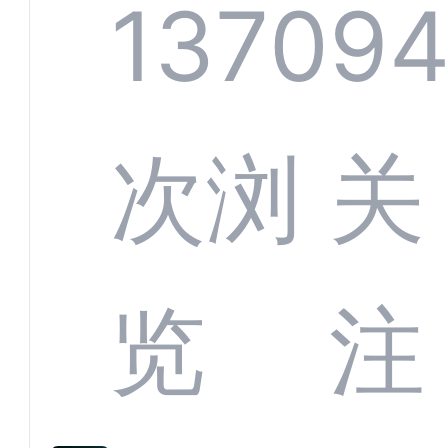
螂科
1370
9
定义
CRM
次浏
关
业标
何助
览
注
准？