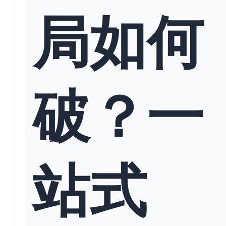
局如何
破？一
站式