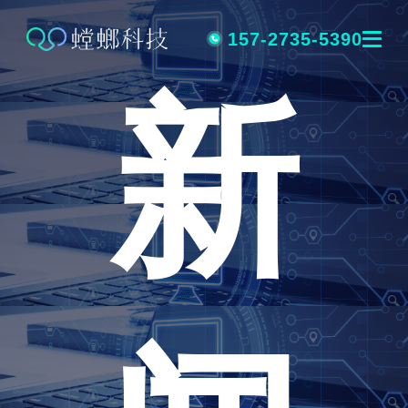
跳
转
157-2735-5390
新
到
内
容