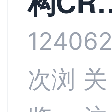
构CR
系统
1240
6
部供
次浏
关
商深