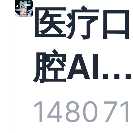
教育
医疗
构实
腔AI
规模
服系
1480
7