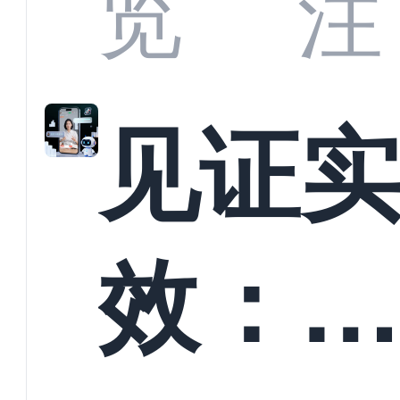
览
注
解析
见证
螳螂
效：
技何