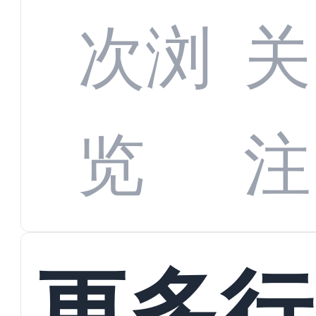
增长
全渠
次浏
关
数字
数据
览
注
蜕变
接
更多行