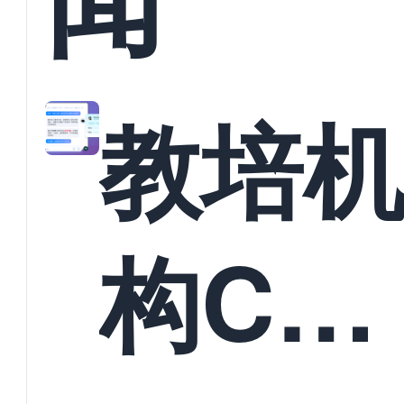
教培
构CR