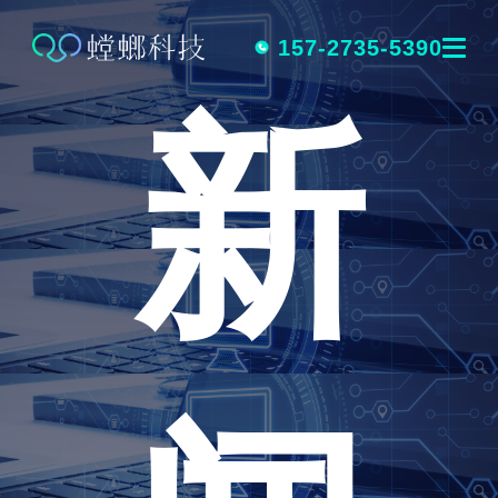
跳
转
157-2735-5390
新
到
内
容