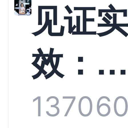
解析
见证
螳螂
效：
技何
螂科
1370
60