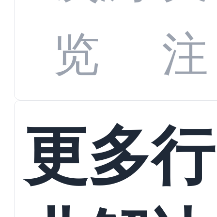
数字
数据
览
注
蜕变
接
更多行