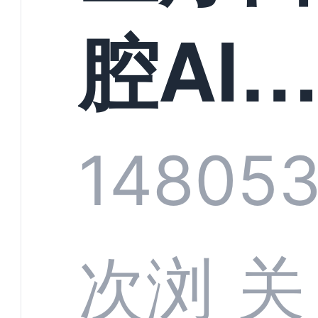
构实
腔AI
规模
服系
1480
53
增长
全渠
次浏
关