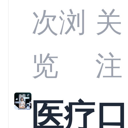
定义
CRM
次浏
关
业标
何助
览
注
准？
教育
医疗