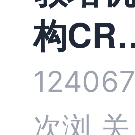
构CR
系统
1240
6
部供
次浏
关