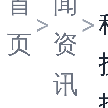
首
闻
>
>
页
资
讯