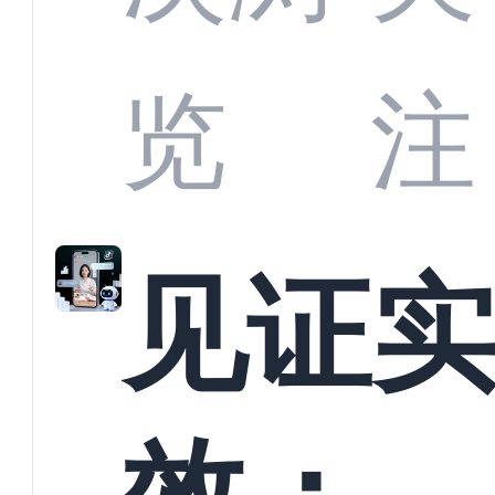
商深
览
注
解析
见证
螳螂
效：