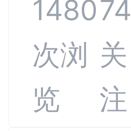
服系
1480
7
增长
全渠
次浏
关
数字
数据
览
注
蜕变