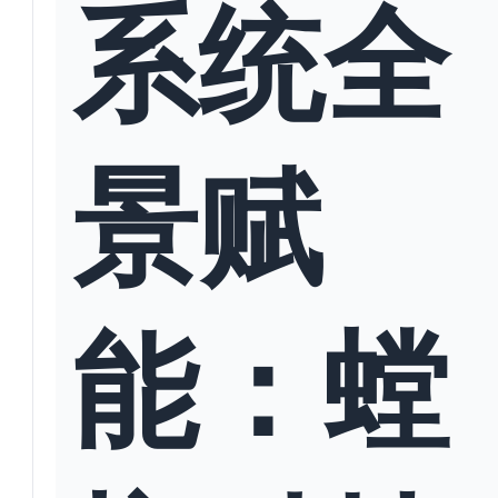
系统全
景赋
能：螳