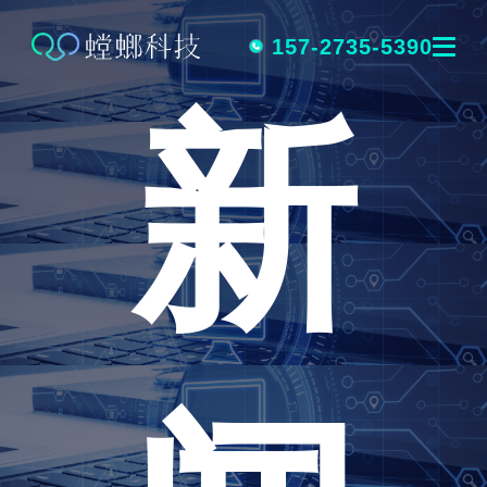
跳
转
157-2735-5390
新
到
内
容