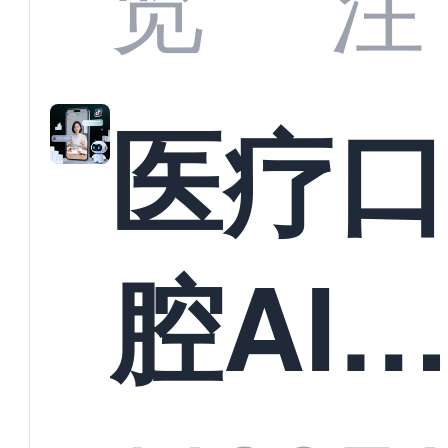
览
注
准？
教育
医疗
构实
腔AI
规模