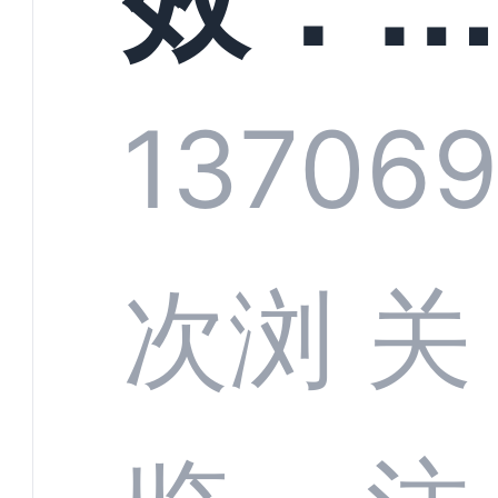
技何
螂科
1370
6
定义
CRM
次浏
关
业标
何助