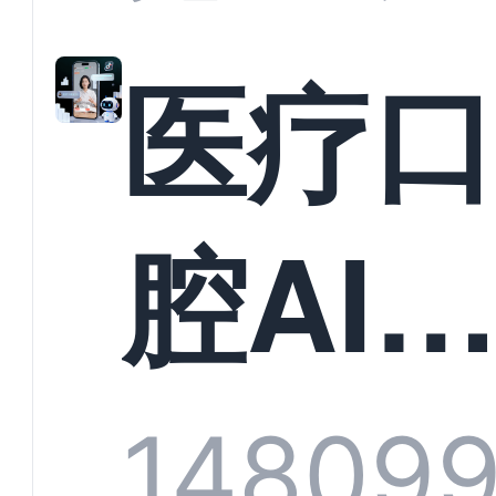
准？
教育
医疗
构实
腔AI
规模
服系
1480
9