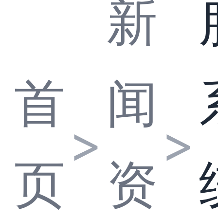
新
首
闻
>
>
页
资