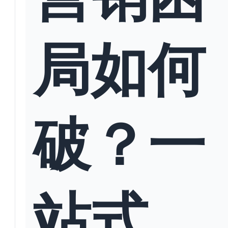
局如何
破？一
站式