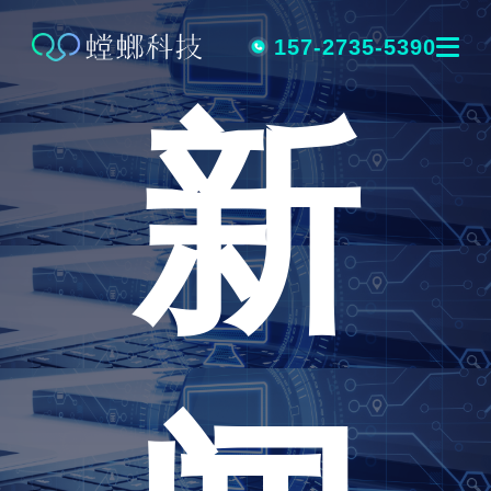
跳
转
157-2735-5390
新
到
内
容