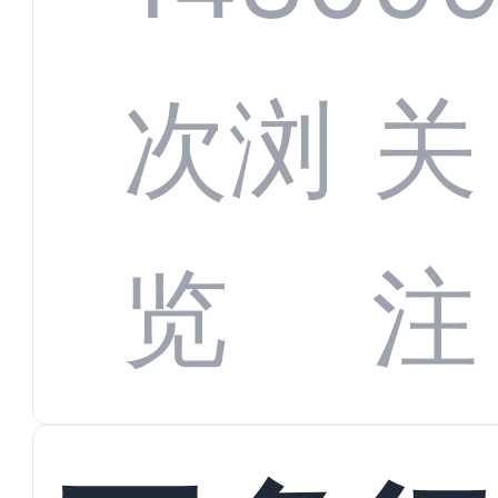
增长
全渠
次浏
关
数字
数据
览
注
蜕变
接