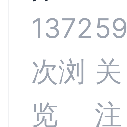
技何
螂科
1372
5
定义
CRM
次浏
关
业标
何助
览
注