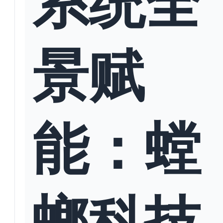
景赋
能：螳
螂科技