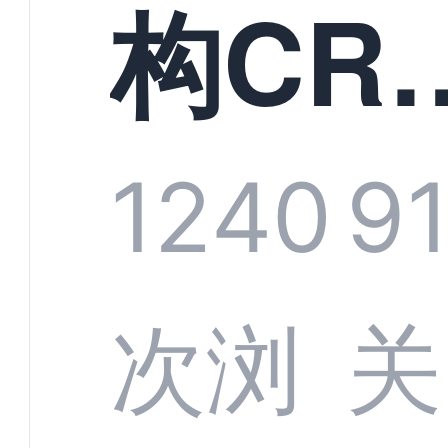
构CR
系统
1240
9
部供
次浏
关