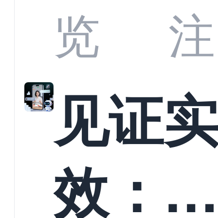
商深
览
注
解析
见证
螳螂
效：