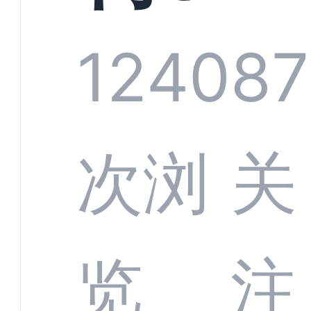
系统
1240
87
部供
次浏
关
商深
览
注