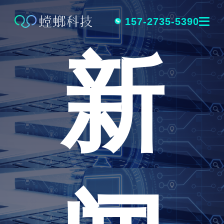
跳
转
157-2735-5390
新
到
内
容