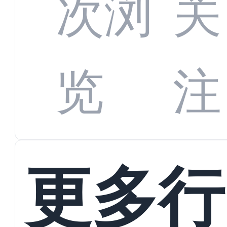
全渠
次浏
关
数字
数据
览
注
蜕变
接
更多行