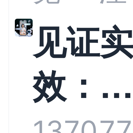
解析
见证
螳螂
效：
技何
螂科
1370
77