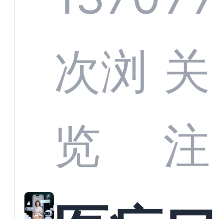
定义
CRM
次浏
关
业标
何助
览
注
准？
教育