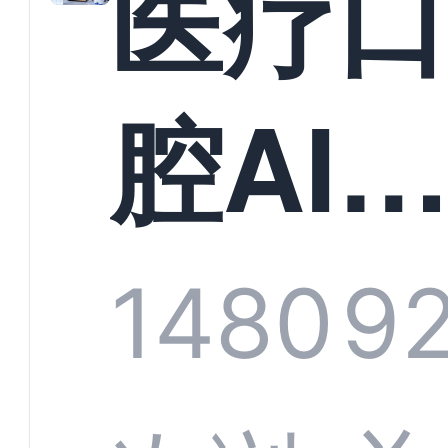
医疗
构实
腔AI
规模
服系
1480
9
增长