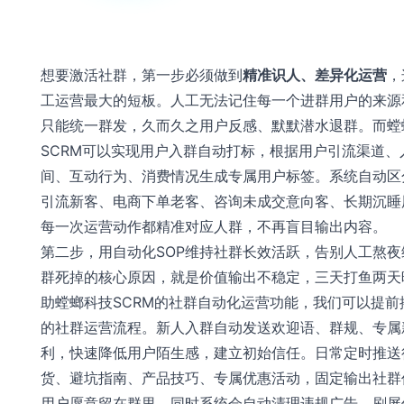
想要激活社群，第一步必须做到
精准识人、差异化运营
，
工运营最大的短板。人工无法记住每一个进群用户的来源
只能统一群发，久而久之用户反感、默默潜水退群。而螳
SCRM可以实现用户入群自动打标，根据用户引流渠道、
间、互动行为、消费情况生成专属用户标签。系统自动区
引流新客、电商下单老客、咨询未成交意向客、长期沉睡
每一次运营动作都精准对应人群，不再盲目输出内容。
第二步，用自动化SOP维持社群长效活跃，告别人工熬夜
群死掉的核心原因，就是价值输出不稳定，三天打鱼两天
助螳螂科技SCRM的社群自动化运营功能，我们可以提前
的社群运营流程。新人入群自动发送欢迎语、群规、专属
利，快速降低用户陌生感，建立初始信任。日常定时推送
货、避坑指南、产品技巧、专属优惠活动，固定输出社群
用户愿意留在群里。同时系统会自动清理违规广告、刷屏