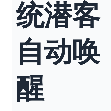
统潜客
自动唤
醒