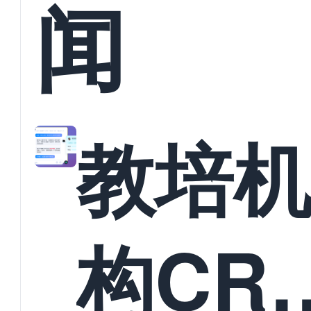
闻
教培
构CR