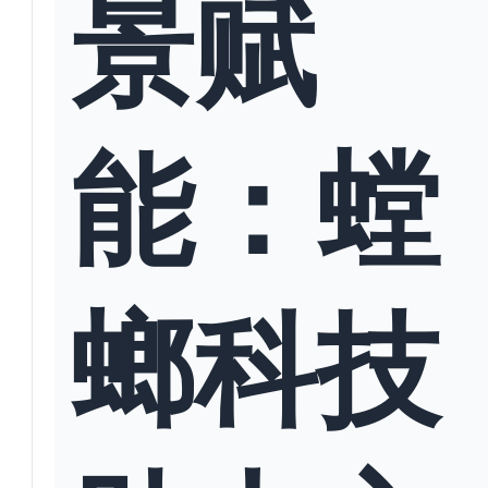
景赋
能：螳
螂科技