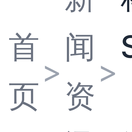
首
闻
>
>
页
资