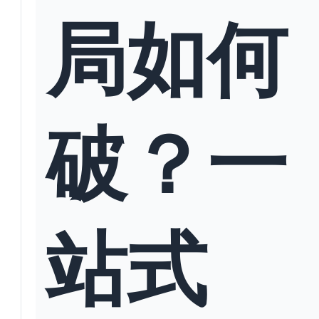
局如何
破？一
站式