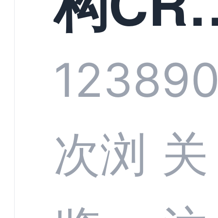
构CR
系统
1238
9
部供
次浏
关
商深