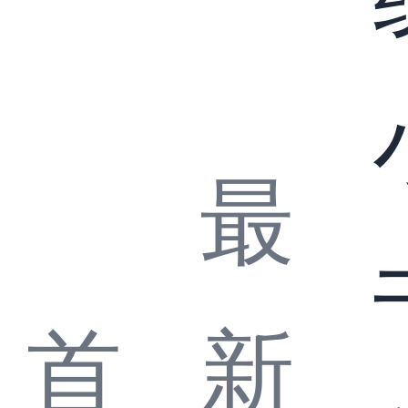
最
首
新