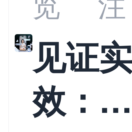
览
注
解析
见证
螳螂
效：
技何