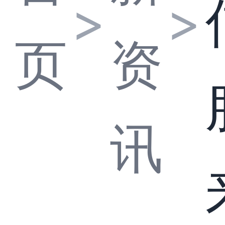
>
>
页
资
讯