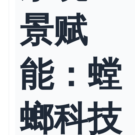
景赋
能：螳
螂科技