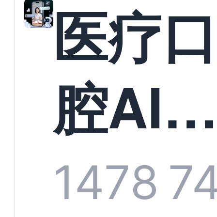
教育
医疗
构实
腔AI
规模
服系
1478
7