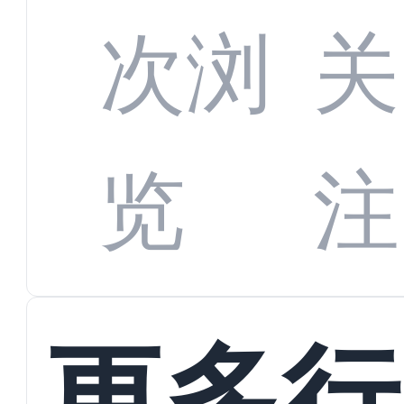
增长
全渠
次浏
关
数字
数据
览
注
蜕变
接
更多行