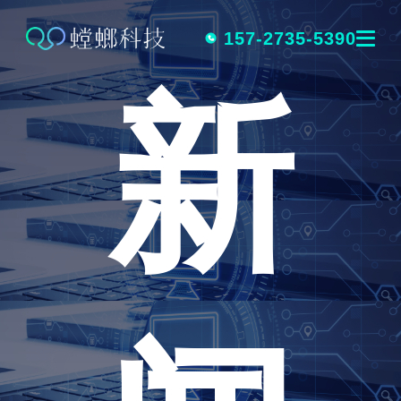
跳
转
157-2735-5390
新
到
内
容