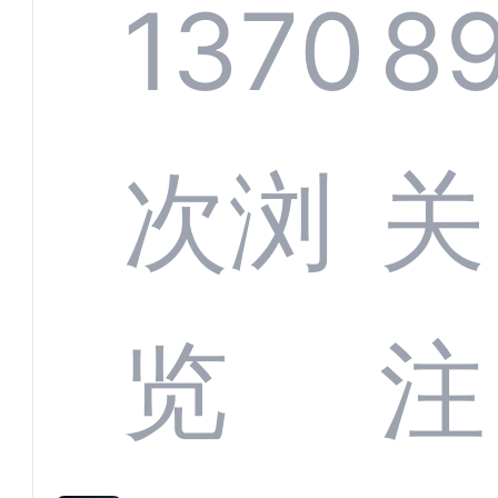
螂科
1370
8
定义
CRM
次浏
关
业标
何助
览
注
准？