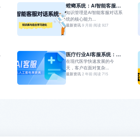
营
螳螂系统：AI智能客服对
效
话系统：知识库与自主学
知识管理是AI智能客服对话系
习进化
统的核心能力...
最新资讯
·
9 月前
·
阅读 927
如
医疗行业AI客服系统：为
健康保驾护航的智能客服
在现代医学快速发展的今
统
助手
天，客户在面对复杂...
最新资讯
·
2 年前
·
阅读 715