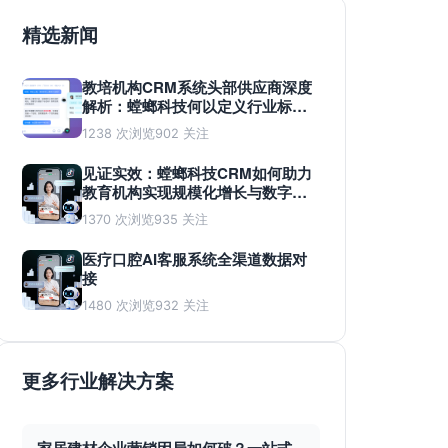
精选新闻
教培机构CRM系统头部供应商深度
解析：螳螂科技何以定义行业标
准？
1238 次浏览
902 关注
见证实效：螳螂科技CRM如何助力
教育机构实现规模化增长与数字化
蜕变
1370 次浏览
935 关注
医疗口腔AI客服系统全渠道数据对
接
1480 次浏览
932 关注
更多行业解决方案