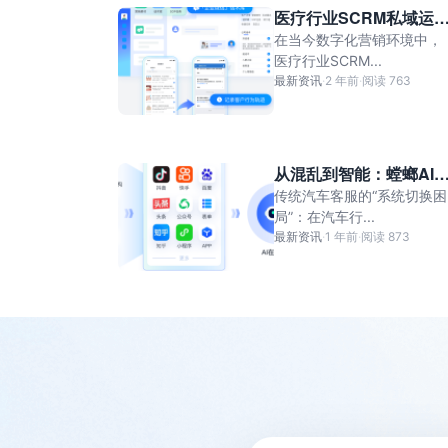
医疗行业SCRM私域运
系统：解决企业缺乏有
在当今数字化营销环境中，
转化手段的终极秘籍
医疗行业SCRM...
最新资讯
·
2 年前
·
阅读 763
从混乱到智能：螳螂AI
何重塑汽车行业客服体
传统汽车客服的“系统切换困
验？-螳螂AI智能客服系
局”：在汽车行...
最新资讯
·
1 年前
·
阅读 873