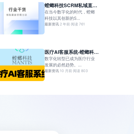
螳螂科技SCRM私域直播
系统，“裂变式”传播
在当今数字化的时代，螳螂
科技以其创新的S...
最新资讯
·
2 年前
·
阅读 761
医疗AI客服系统-螳螂科
技：驱动医疗服务数字化
数字化转型已成为医疗行业
转型，构建智能服务新生
发展的必然趋势。...
态
最新资讯
·
10 月前
·
阅读 803