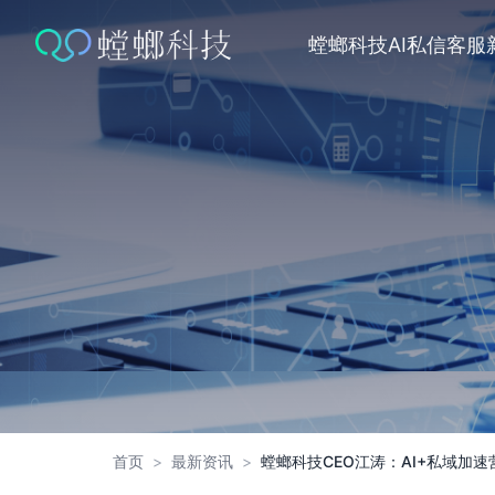
跳
转
螳螂科技
AI私信客服
到
内
容
首页
>
最新资讯
>
螳螂科技CEO江涛：AI+私域加