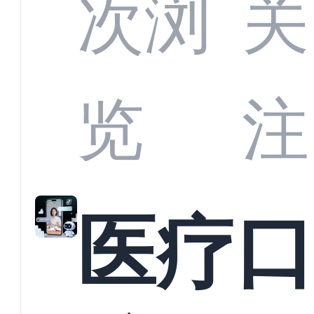
CRM
次浏
关
业标
何助
览
注
准？
教育
医疗