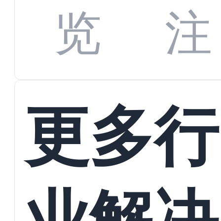
数字
数据
览
注
蜕变
接
更多行
业解决