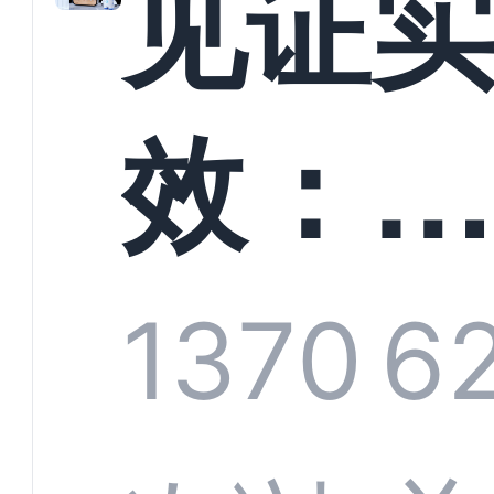
见证
螳螂
效：
技何
螂科
1370
6
定义