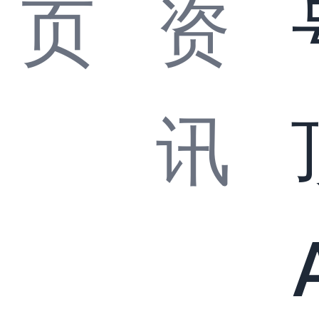
页
资
讯