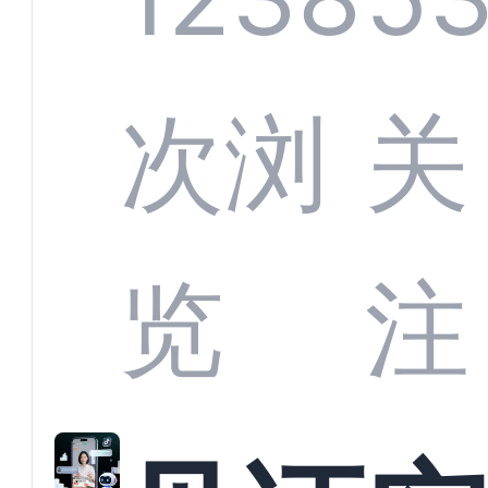
部供
次浏
关
商深
览
注
解析