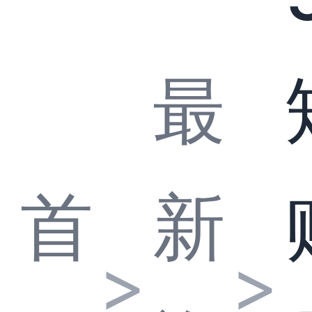
最
首
新
>
>