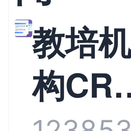
教培
构CR
系统
1238
5