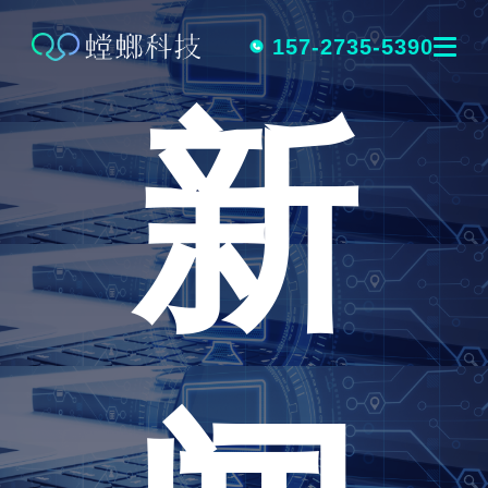
跳
转
157-2735-5390
新
到
内
容