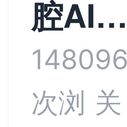
构实
腔AI
规模
服系
1480
9
增长
全渠
次浏
关