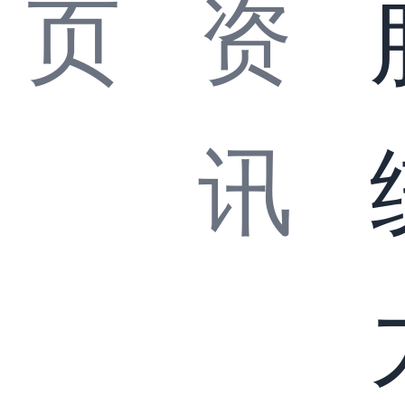
页
资
讯