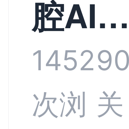
构实
腔AI
规模
服系
1452
9
增长
全渠
次浏
关