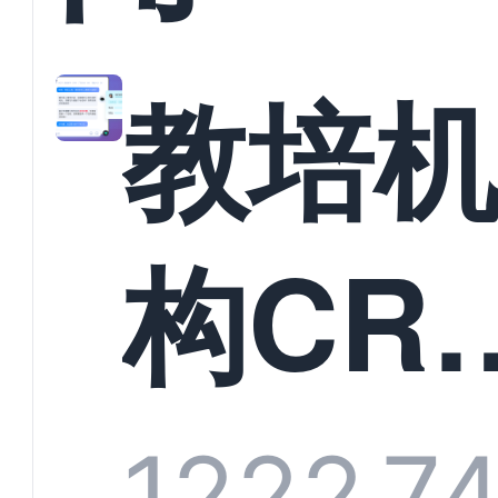
教培
构CR
系统
1222
7