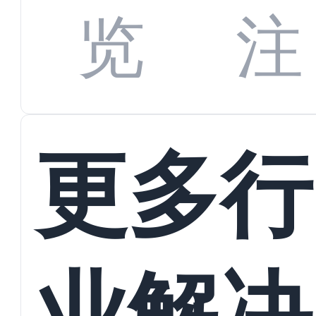
数字
数据
览
注
蜕变
接
更多行
业解决