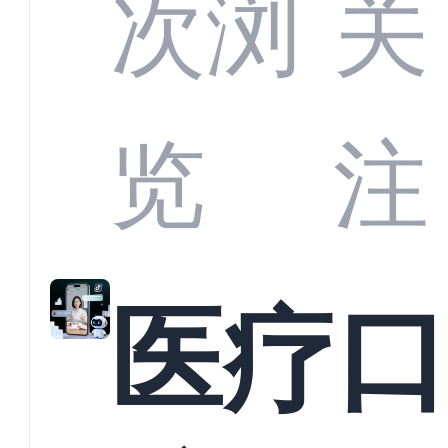
CRM
次浏
关
业标
何助
览
注
准？
教育
医疗