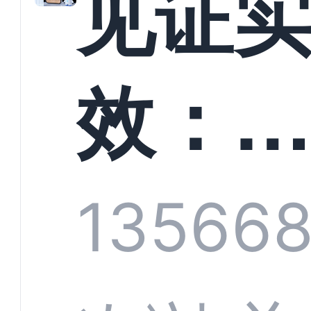
见证
螳螂
效：
技何
螂科
1356
6
定义