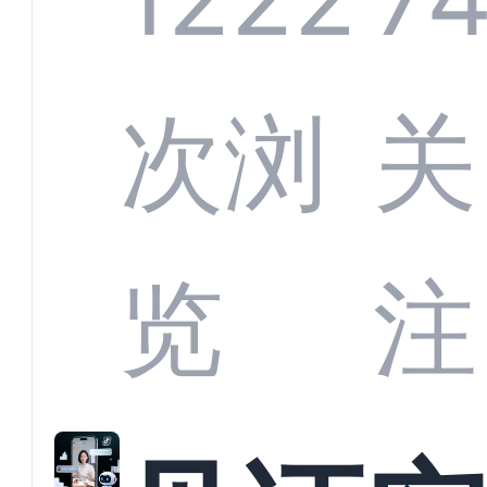
部供
次浏
关
商深
览
注
解析