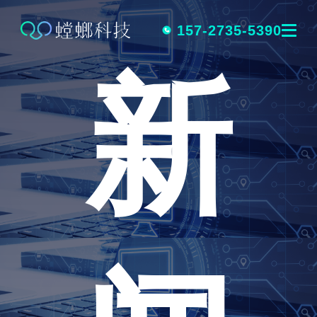
跳
转
157-2735-5390
新
到
内
容