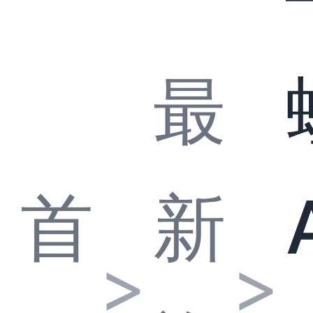
最
首
新
>
>