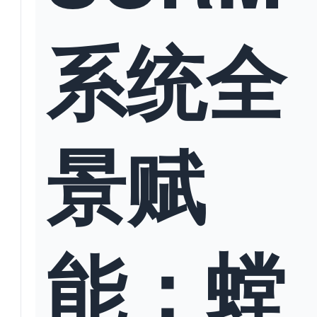
系统全
景赋
能：螳