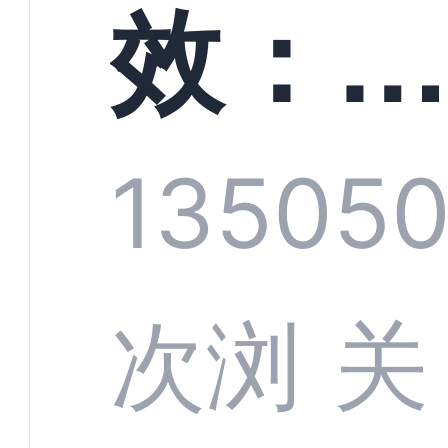
螳螂
效：
技何
螂科
1350
5
定义
CRM
次浏
关