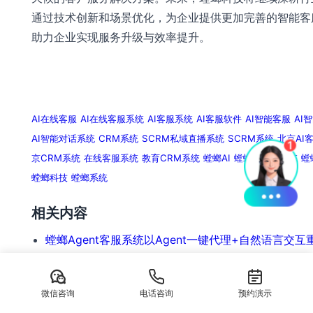
通过技术创新和场景优化，为企业提供更加完善的智能客
助力企业实现服务升级与效率提升。
小红书私信客服系统 螳螂科技AI客服系统 北京螳螂科技A
件 医疗行业AI对话系统 AI在线客服 AI客服系统
AI在线客服
AI在线客服系统
AI客服系统
AI客服软件
AI智能客服
AI
AI智能对话系统
CRM系统
SCRM私域直播系统
SCRM系统
北京AI
京CRM系统
在线客服系统
教育CRM系统
螳螂AI
螳螂AI客服系统
螳
螳螂科技
螳螂系统
相关内容
螳螂Agent客服系统以Agent一键代理+自然语言交互
对话高效获客
螳螂Agent客服系统以Agent一键代理+自然语言交互
微信咨询
电话咨询
预约演示
：
对……
阅读更多