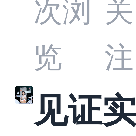
部供
次浏
关
商深
览
注
解析
见证