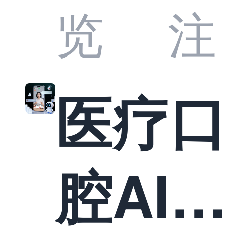
业标
何助
览
注
准？
教育
医疗
构实
腔AI