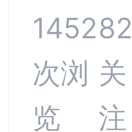
规模
服系
1452
8
增长
全渠
次浏
关
数字
数据
览
注