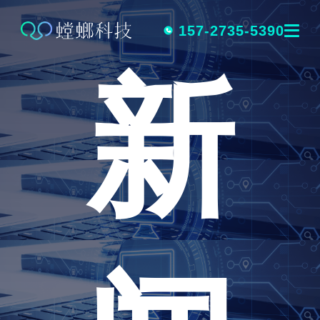
跳
转
157-2735-5390
新
到
内
容