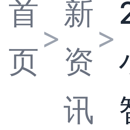
首
新
>
>
页
资
讯