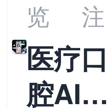
业标
何助
览
注
准？
教育
医疗
构实
腔AI