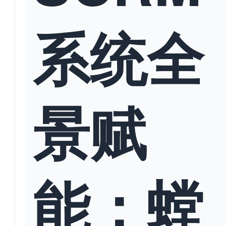
系统全
景赋
能：螳