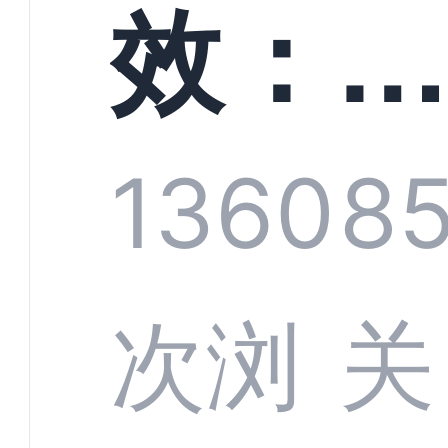
螳螂
效：
技何
螂科
1360
85
定义
CRM
次浏
关