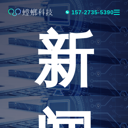
跳
转
157-2735-5390
新
到
内
容