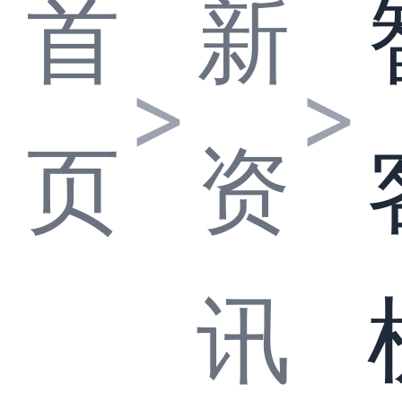
首
新
>
>
页
资
讯