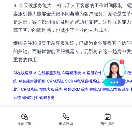
3. 全天候服务能力：相比于人工客服的工作时间限制，
客服机器人能够全天候不间断地为客户服务。无论是在节
是深夜，客户都能得到及时的帮助和支持。这种服务能力
高了客户的满足感，也减少了企业的人力成本。
继续关注和投资于AI客服系统，已成为企业赢得客户信任
的关键。而螳螂智能客服机器人，无疑将在这一趋势中发
重要的作用。
AI在线客服
AI在线客服系统
AI客服系统
AI客服软件
AI智能客服
AI
统
AI智能对话系统
CRM系统
SCRM私域直播系统
SCRM系统
北京
北京CRM系统
在线客服系统
教育CRM系统
螳螂AI
螳螂AI客服系统
系统
螳螂科技
螳螂系统
相关内容
小红书抖音视频号一对多智能客服工具，24小时在岗
微信咨询
电话咨询
预约演示
小红书抖音视频号一对多智能客服工具，24小时在岗服