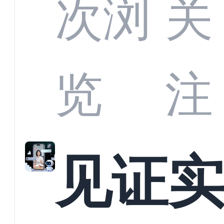
部供
次浏
关
商深
览
注
解析
见证