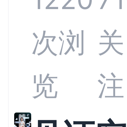
部供
次浏
关
商深
览
注
解析