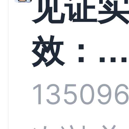
见证
螳螂
效：
技何
螂科
1350
9
定义