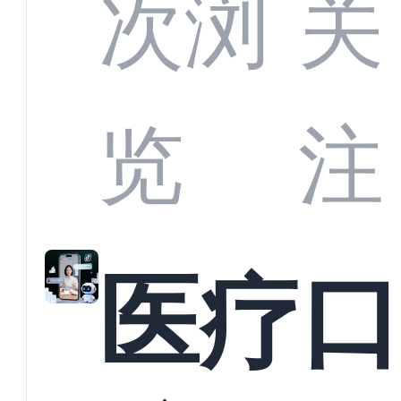
CRM
次浏
关
业标
何助
览
注
准？
教育
医疗