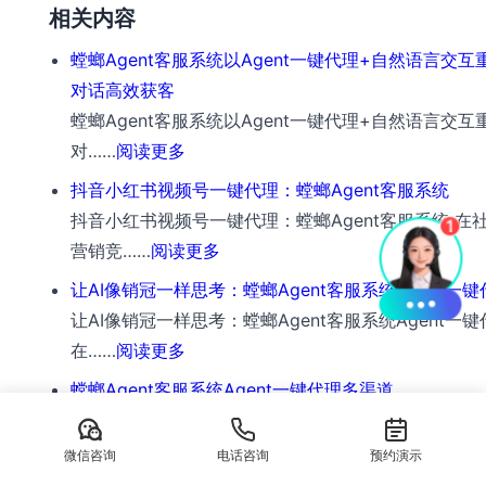
相关内容
螳螂Agent客服系统以Agent一键代理+自然语言交互
对话高效获客
螳螂Agent客服系统以Agent一键代理+自然语言交互
：
对……
阅读更多
螳
抖音小红书视频号一键代理：螳螂Agent客服系统
螂
抖音小红书视频号一键代理：螳螂Agent客服系统 在
Agent
：
营销竞……
阅读更多
客
抖
让AI像销冠一样思考：螳螂Agent客服系统Agent一键
服
音
让AI像销冠一样思考：螳螂Agent客服系统Agent一键
系
小
：
在……
阅读更多
统
红
让
螳螂Agent客服系统Agent一键代理多渠道
以
书
AI
螳螂Agent客服系统：Agent一键代理多渠道，重新
Agent
视
像
：
服……
阅读更多
一
微信咨询
电话咨询
预约演示
频
销
螳
键