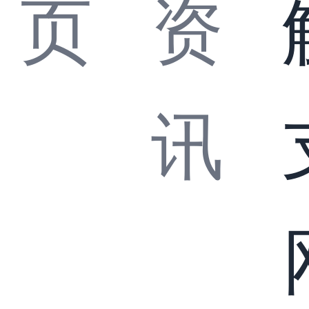
页
资
讯