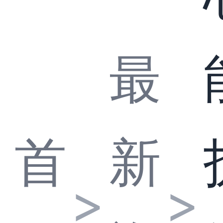
最
首
新
>
>