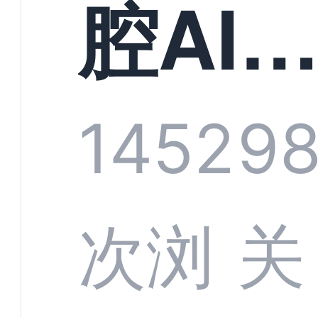
构实
腔AI
规模
服系
1452
9
增长
全渠
次浏
关