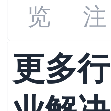
数字
数据
览
注
蜕变
接
更多行
业解决