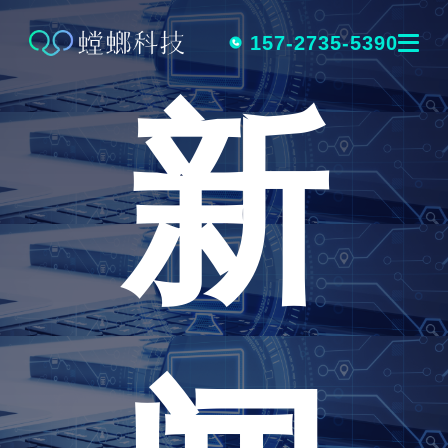
跳
转
157-2735-5390
新
到
内
容