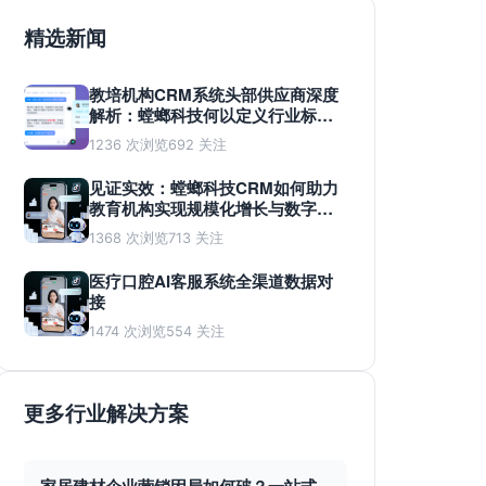
精选新闻
教培机构CRM系统头部供应商深度
解析：螳螂科技何以定义行业标
准？
1236 次浏览
692 关注
见证实效：螳螂科技CRM如何助力
教育机构实现规模化增长与数字化
蜕变
1368 次浏览
713 关注
医疗口腔AI客服系统全渠道数据对
接
1474 次浏览
554 关注
更多行业解决方案