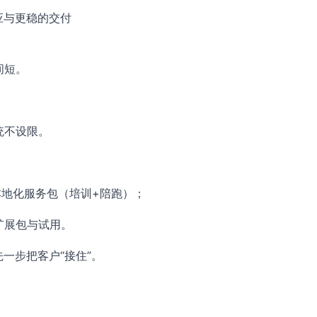
应与更稳的交付
间短。
统不设限。
 本地化服务包（培训+陪跑）；
扩展包与试用。
一步把客户“接住”。