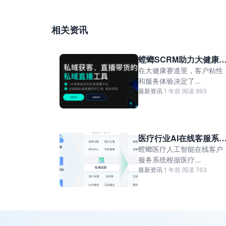
相关资讯
螳螂SCRM助力大健康
业构建私域闭环：从直
在大健康赛道里，客户粘性
引流到复购转化
和服务体验决定了...
最新资讯
·
1 年前
·
阅读 693
医疗行业AI在线客服系
需满足哪些需求？-AI在
螳螂医疗人工智能在线客户
客服系统
服务系统根据医疗...
最新资讯
·
1 年前
·
阅读 763