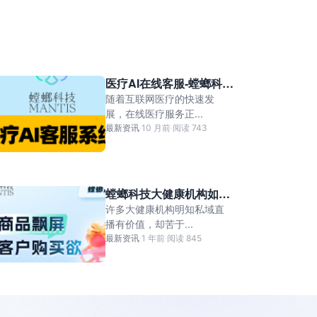
医疗AI在线客服-螳螂科
技：创新在线医疗服务模
随着互联网医疗的快速发
式，提升医疗可及性
展，在线医疗服务正...
最新资讯
·
10 月前
·
阅读 743
螳螂科技大健康机构如何
搭建SCRM私域直播系
许多大健康机构明知私域直
统？一站式落地指南
播有价值，却苦于...
最新资讯
·
1 年前
·
阅读 845