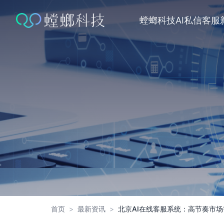
跳
转
螳螂科技
AI私信客服
到
内
容
首页
>
最新资讯
>
北京AI在线客服系统：高节奏市