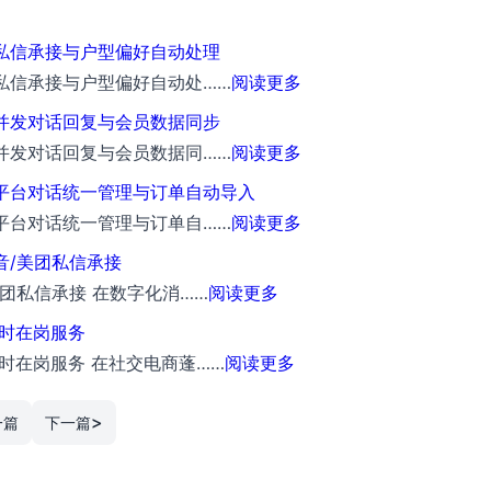
私信承接与户型偏好自动处理
：
私信承接与户型偏好自动处……
阅读更多
AI
并发对话回复与会员数据同步
在
：
并发对话回复与会员数据同……
阅读更多
线
螳
多平台对话统一管理与订单自动导入
客
螂
：
平台对话统一管理与订单自……
阅读更多
服
AI
我
音/美团私信承接
系
在
是
：
团私信承接 在数字化消……
阅读更多
统，
线
AI
我
家
小时在岗服务
客
在
是
居
：
时在岗服务 在社交电商蓬……
阅读更多
服
线
AI
家
小
系
客
在
装
>
红
一篇
下一篇
统，
服
线
留
书
文
系
客
资
抖
娱