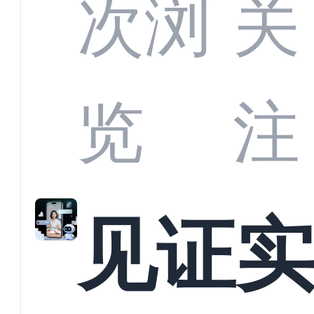
部供
次浏
关
商深
览
注
解析
见证