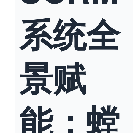
系统全
景赋
能：螳