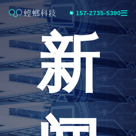
跳
转
157-2735-5390
新
到
内
容