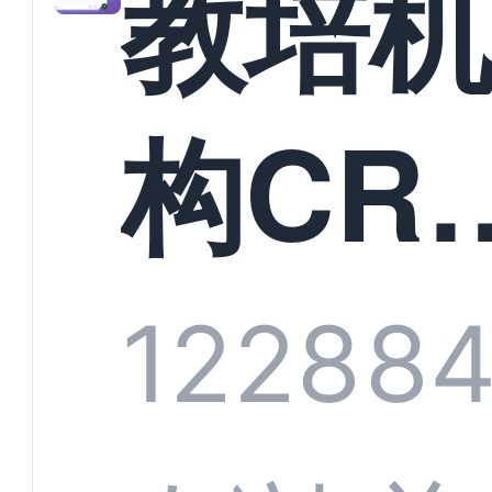
教培
构CR
系统
1228
8