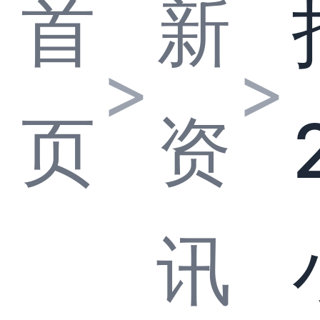
首
新
>
>
页
资
讯