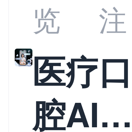
业标
何助
览
注
准？
教育
医疗
构实
腔AI