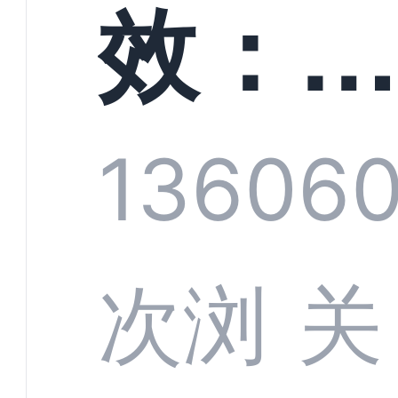
螳螂
效：
技何
螂科
1360
6
定义
CRM
次浏
关