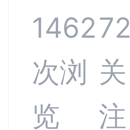
规模
服系
1462
7
增长
全渠
次浏
关
数字
数据
览
注