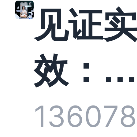
解析
见证
螳螂
效：
技何
螂科
1360
7