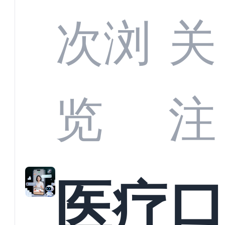
定义
CRM
次浏
关
业标
何助
览
注
准？
教育
医疗