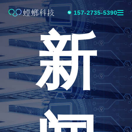
跳
转
157-2735-5390
新
到
内
容