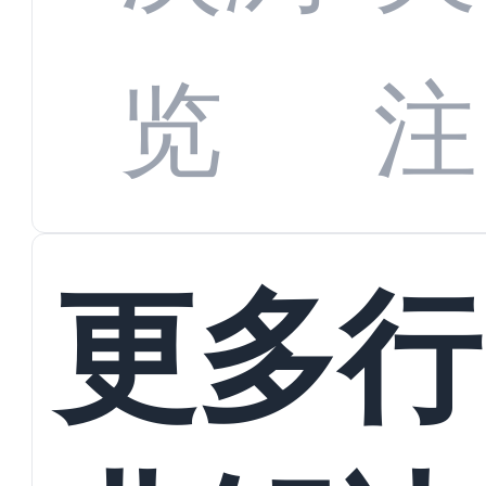
数字
数据
览
注
蜕变
接
更多行