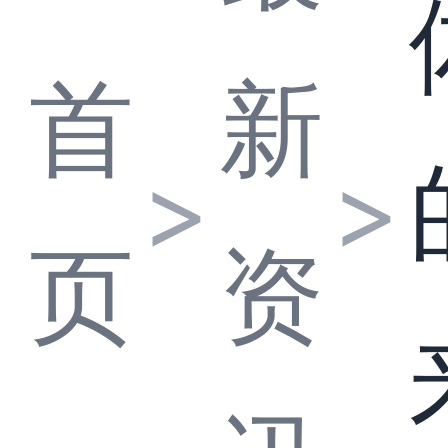
首
新
>
>
页
资