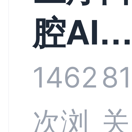
构实
腔AI
规模
服系
1462
8
增长
全渠
次浏
关