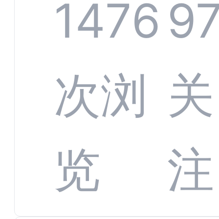
服系
1476
9
增长
全渠
次浏
关
数字
数据
览
注
蜕变