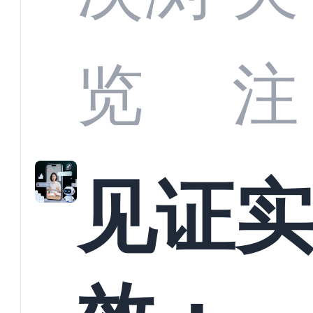
商深
览
注
解析
见证
螳螂