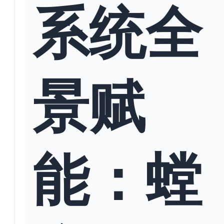
系统全
景赋
能：螳