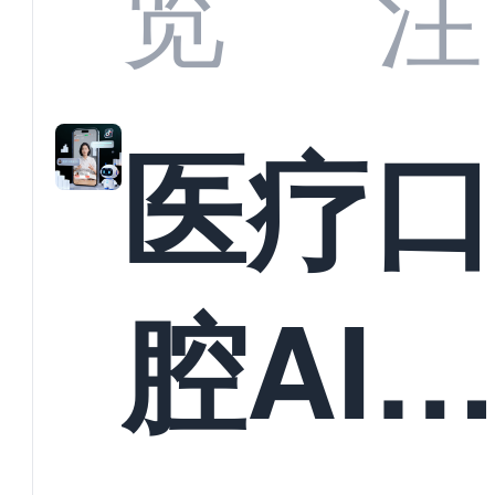
览
注
准？
教育
医疗
构实
腔AI
规模