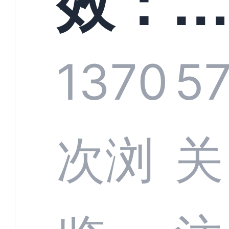
效：
技何
螂科
1370
5
定义
CRM
次浏
关
业标
何助