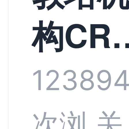
构CR
系统
1238
9
部供
次浏
关