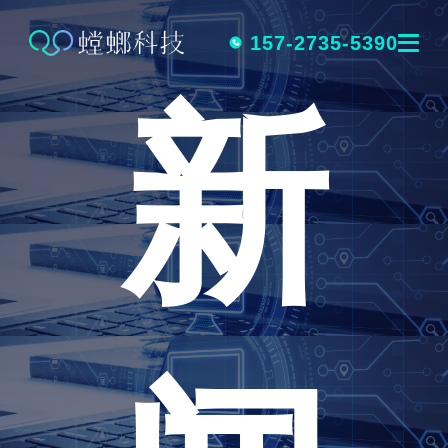
跳
转
157-2735-5390
新
到
内
容