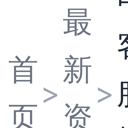
最
首
新
>
>
页
资