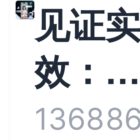
解析
见证
螳螂
效：
技何
螂科
1368
8