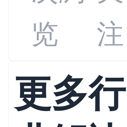
数字
数据
览
注
蜕变
接
更多行