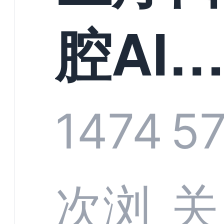
构实
腔AI
规模
服系
1474
5
增长
全渠
次浏
关