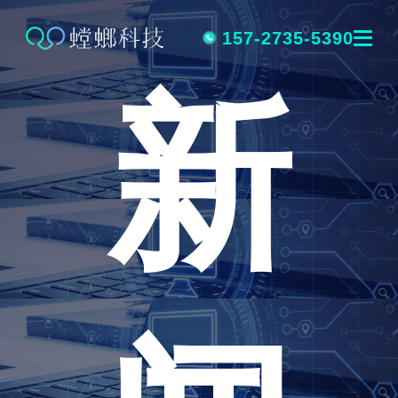
跳
转
157-2735-5390
新
到
内
容