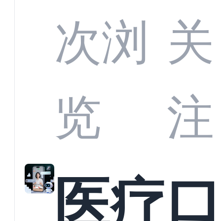
定义
CRM
次浏
关
业标
何助
览
注
准？
教育
医疗