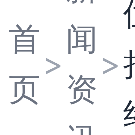
首
闻
>
>
页
资