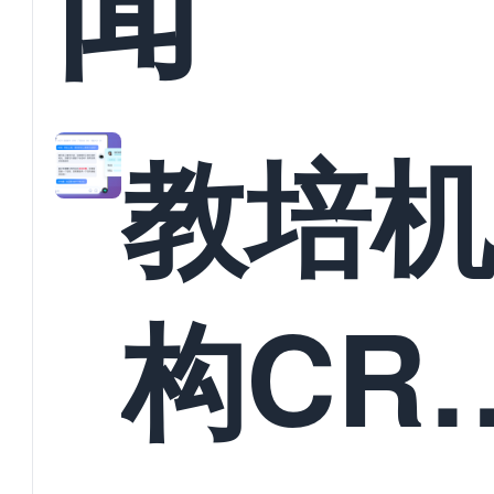
闻
教培
构CR