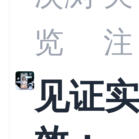
商深
览
注
解析
见证
螳螂