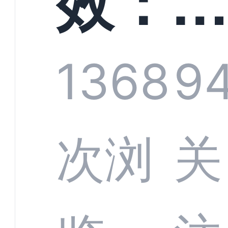
效：
技何
螂科
1368
9
定义
CRM
次浏
关
业标
何助