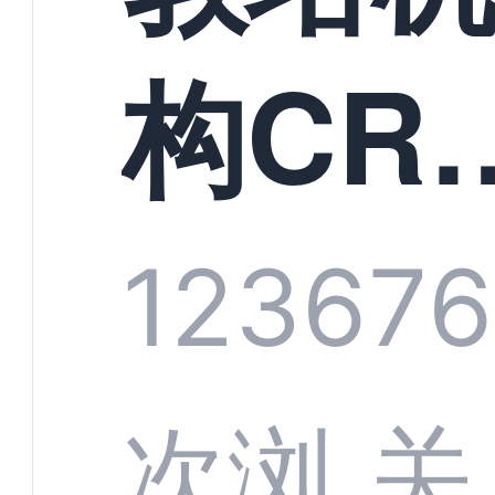
构CR
系统
1236
76
部供
次浏
关