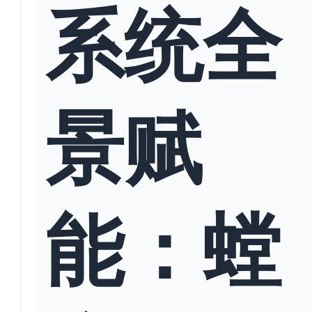
系统全
景赋
能：螳