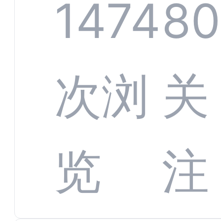
服系
1474
80
增长
全渠
次浏
关
数字
数据
览
注
蜕变