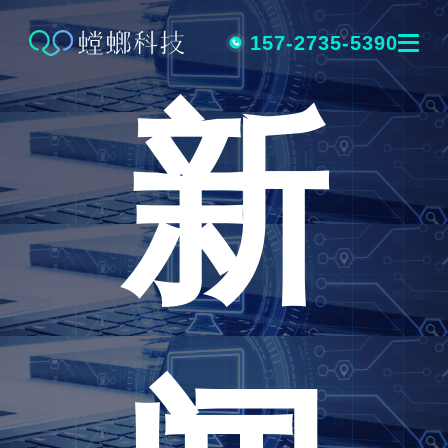
跳
转
157-2735-5390
新
到
内
容