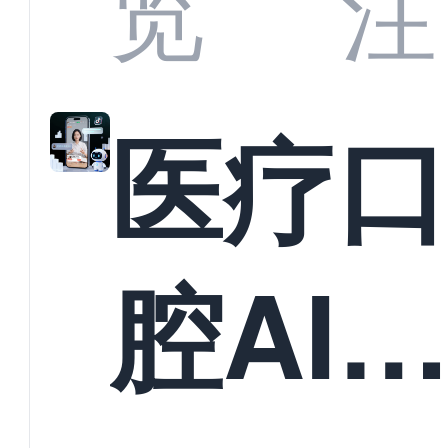
览
注
准？
教育
医疗
构实
腔AI
规模