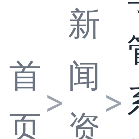
新
首
闻
>
>
页
资