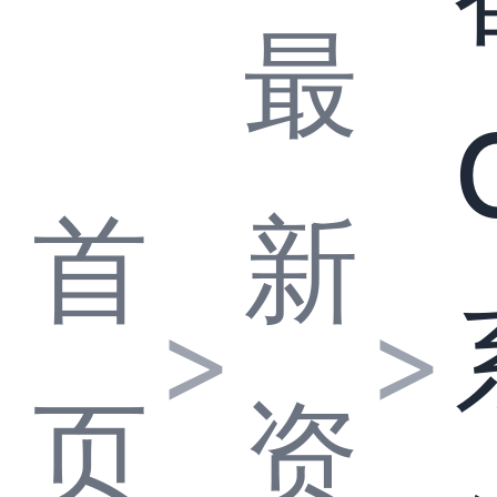
最
首
新
>
>
页
资