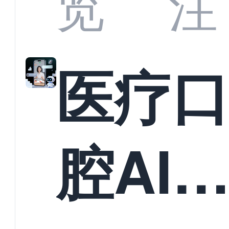
览
注
准？
教育
医疗
构实
腔AI
规模