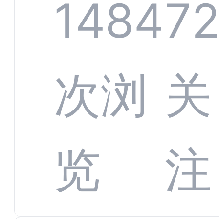
服系
1484
7
增长
全渠
次浏
关
数字
数据
览
注
蜕变