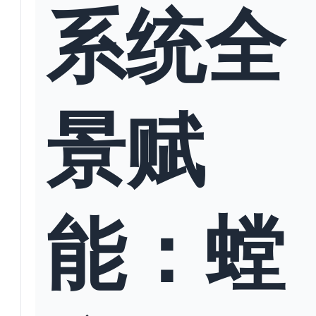
系统全
景赋
能：螳