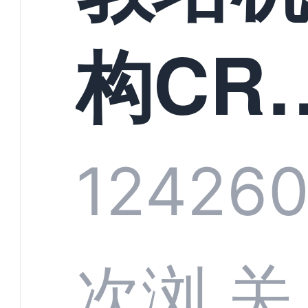
构CR
系统
1242
6
部供
次浏
关