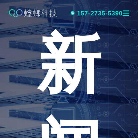
跳
转
157-2735-5390
新
到
内
容