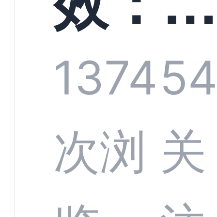
效：
技何
螂科
1374
5
定义
CRM
次浏
关
业标
何助