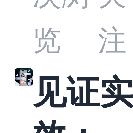
商深
览
注
解析
见证
螳螂