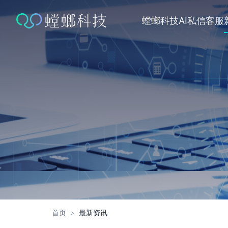
跳
转
螳螂科技
AI私信客服
到
内
容
首页
>
最新资讯