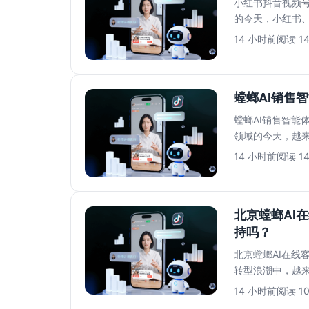
小红书抖音视频号
的今天，小红书
多平台运营带来的私
14 小时前
阅读 1
螳螂AI销售
螳螂AI销售智能
领域的今天，越来
上的AI解决...
14 小时前
阅读 1
北京螳螂AI
持吗？
北京螳螂AI在线
转型浪潮中，越来
言，最担心的莫过.
14 小时前
阅读 1