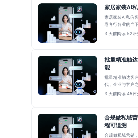
家居家装AI
家居家装AI私信
卷各行各业的当
满足消费者对即时响
3 天前
阅读 52
评分
批量精准触达
能
批量精准触达客户
代，企业与客户
往面临打开率低..
3 天前
阅读 45
评分
合规做私域营
程可追溯
合规做私域营销，