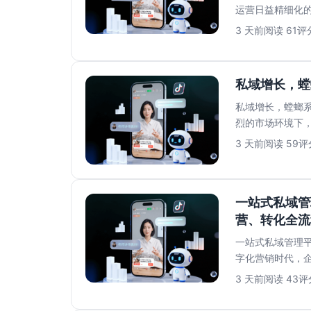
运营日益精细化
牌口碑。然而，员.
3 天前
阅读 61
评分
私域增长，螳
私域增长，螳螂系
烈的市场环境下
增长成败的关键..
3 天前
阅读 59
评分
一站式私域管
营、转化全流
一站式私域管理平
字化营销时代，
数据、复杂的运..
3 天前
阅读 43
评分