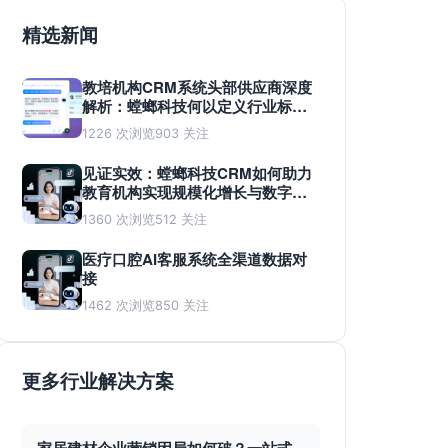
精选新闻
教培机构CRM系统头部供应商深度
解析：螳螂科技何以定义行业标
准？
1226 次浏览
903 关注
见证实效：螳螂科技CRM如何助力
教育机构实现规模化增长与数字化
蜕变
1360 次浏览
512 关注
医疗口腔AI客服系统全渠道数据对
接
1462 次浏览
850 关注
更多行业解决方案