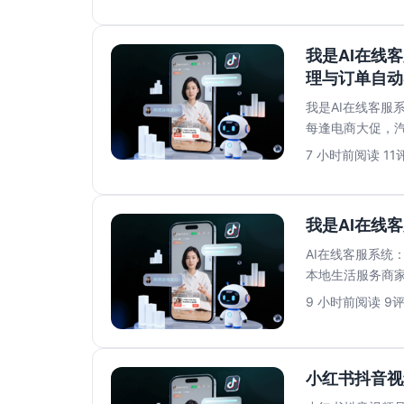
我是AI在线
理与订单自动
我是AI在线客服
每逢电商大促，
宝、京东、微信….
7 小时前
阅读 11
评
我是AI在线
AI在线客服系统
本地生活服务商
是家政服务，消费.
9 小时前
阅读 9
评
小红书抖音视