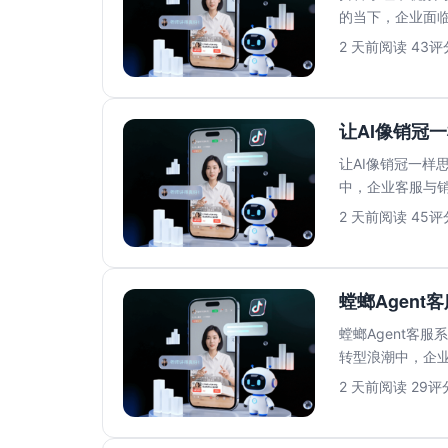
的当下，企业面
人工客服模式已..
2 天前
阅读 43
评分
让AI像销冠一
让AI像销冠一样思
中，企业客服与
高、响应速...
2 天前
阅读 45
评分
螳螂Agent
螳螂Agent客
转型浪潮中，企业
压力。传...
2 天前
阅读 29
评分