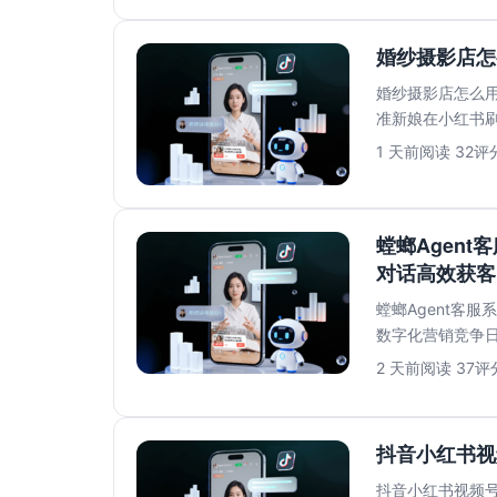
婚纱摄影店怎
婚纱摄影店怎么用
准新娘在小红书
到第二天上班回..
1 天前
阅读 32
评分
螳螂Agent
对话高效获客
螳螂Agent客服
数字化营销竞争
满足高效转...
2 天前
阅读 37
评分
抖音小红书视
抖音小红书视频号