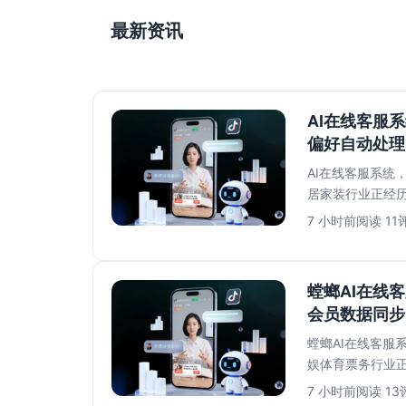
最新资讯
AI在线客服
偏好自动处理
AI在线客服系统
居家装行业正经
红书收藏家居灵感、
7 小时前
阅读 11
评
螳螂AI在线
会员数据同步
螳螂AI在线客服
娱体育票务行业
大战、热门剧目一票
7 小时前
阅读 13