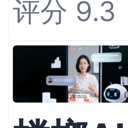
开多渠
评分 9.3
私信承
与户型