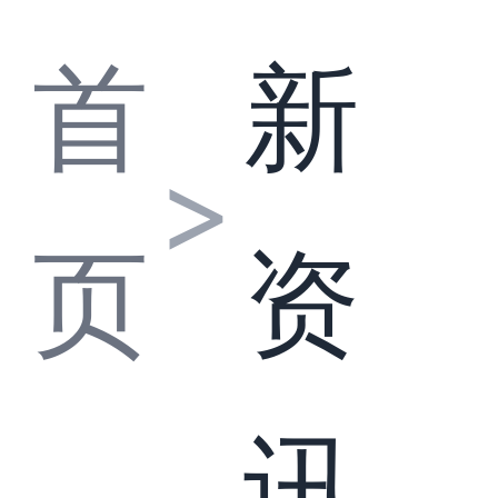
首
新
>
页
资
讯