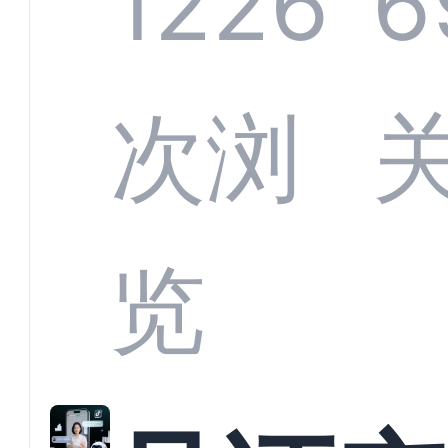
1226
6
应商
次浏
解析
览
螂科