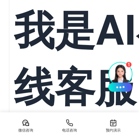
统一管
我是A
与订单
线客服
动导入
AI在线客服系统：本地生活服务离不开抖音/美团私信承接 在数
生活服务商家正面临前所未有的流量竞争压力。无论是餐饮、美
微信咨询
电话咨询
预约演示
务，消费...