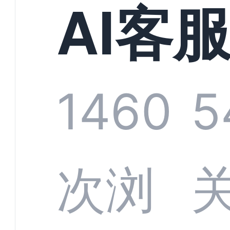
现规
AI客
增长
统全
1460
5
字化
数据
次浏