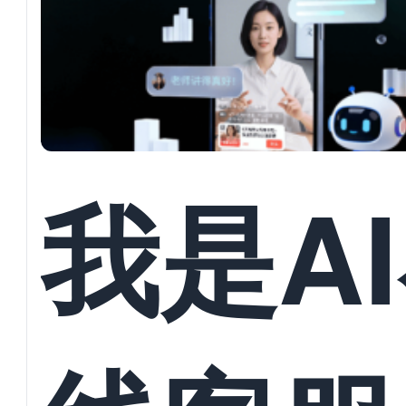
并发对
回复与
我是A
员数据