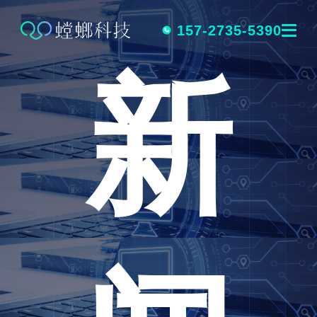
跳
转
157-2735-5390
新
到
内
容