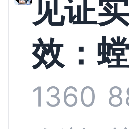
见证
以定
效：
业标
科技
1360
8