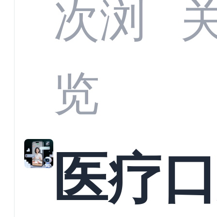
CRM
次浏
何助
览
育机
医疗