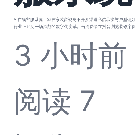
家居家
AI在线客服系统，家居家装留资离不开多渠道私信承接与户型偏好
行业正经历一场深刻的数字化变革。当消费者在抖音浏览装修案
居灵感、...
3 小时前
留资离
阅读 7