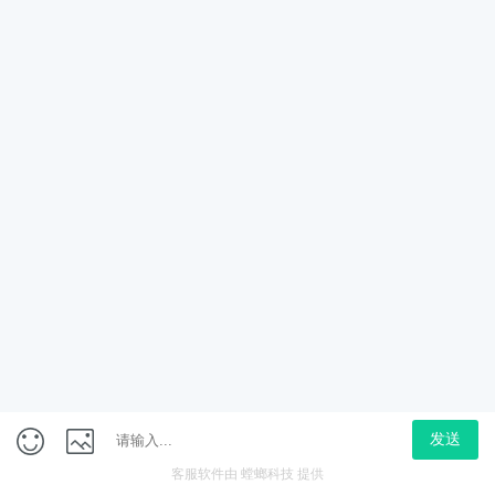
统一管
我是A
与订单
线客服
动导入
AI在线客服系统：本地生活服务离不开抖音/美团私信承接 在数
生活服务商家正面临前所未有的流量竞争压力。无论是餐饮、美
微信咨询
电话咨询
预约演示
务，消费...