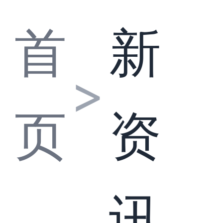
首
新
>
页
资
讯