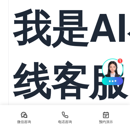
统一管
我是A
与订单
线客服
动导入
AI在线客服系统：本地生活服务离不开抖音/美团私信承接 在数
生活服务商家正面临前所未有的流量竞争压力。无论是餐饮、美
微信咨询
电话咨询
预约演示
务，消费...