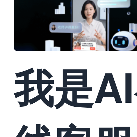
并发对
回复与
我是A
员数据