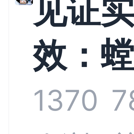
见证
以定
效：
业标
科技
1370
7