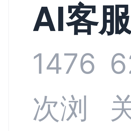
现规
AI客
增长
统全
1476
6
字化
数据
次浏