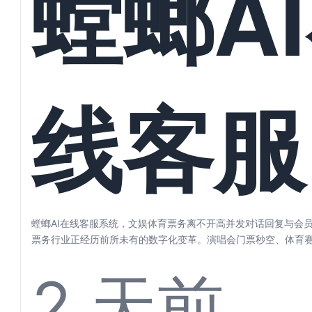
螳螂A
好自动
线客服
理
统，文
螳螂AI在线客服系统，文娱体育票务离不开高并发对话回复与会员
票务行业正经历前所未有的数字化变革。演唱会门票秒空、体育
剧目一票...
2 天前