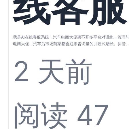
线客服
步
统，汽
我是AI在线客服系统，汽车电商大促离不开多平台对话统一管理与
电商大促，汽车后市场商家都会迎来咨询量的井喷式增长。抖音
东、微信…...
2 天前
电商大
阅读 47