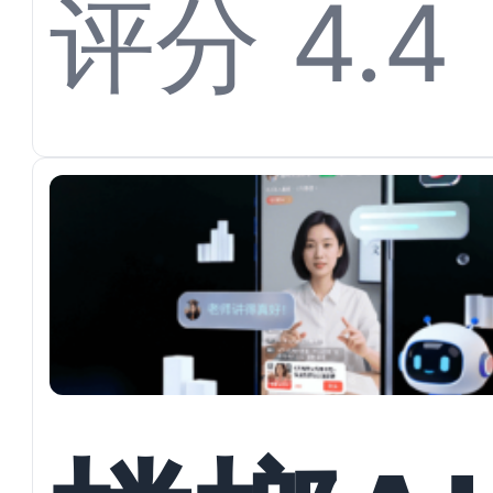
开多渠
评分 4.4
私信承
与户型