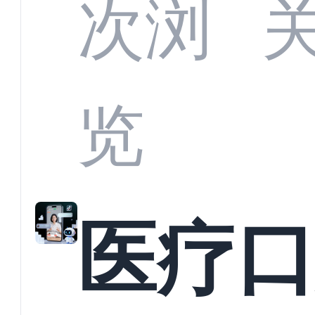
CRM
次浏
何助
览
育机
医疗