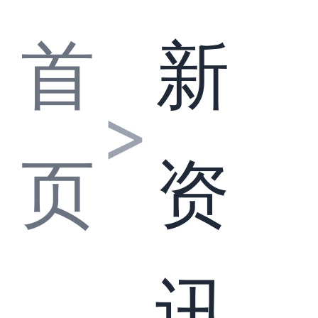
首
新
>
页
资
讯