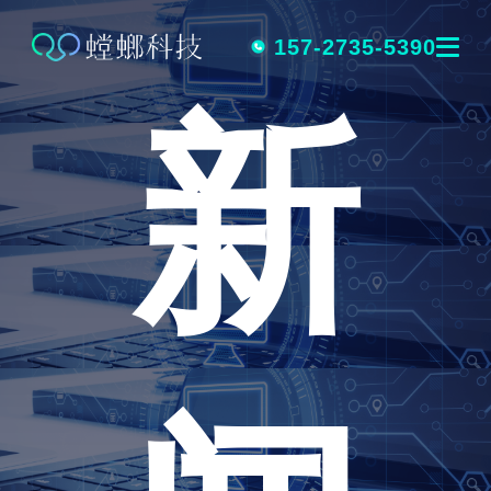
跳
转
157-2735-5390
新
到
内
容