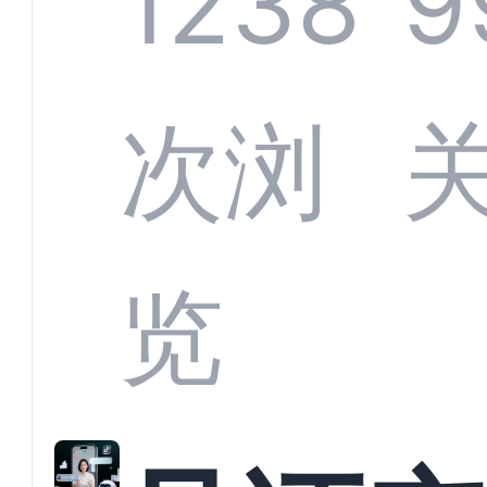
1238
9
应商
次浏
解析
览
螂科