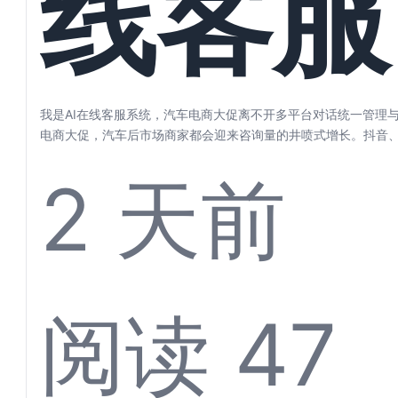
线客服
步
统，汽
我是AI在线客服系统，汽车电商大促离不开多平台对话统一管理与
电商大促，汽车后市场商家都会迎来咨询量的井喷式增长。抖音
东、微信…...
2 天前
电商大
阅读 47