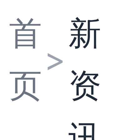
首
新
>
页
资
讯