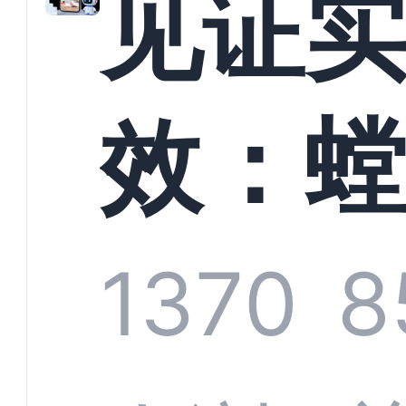
见证
以定
效：
业标
科技
1370
8