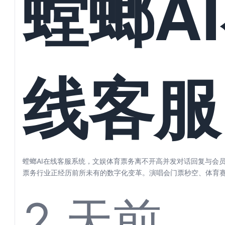
螳螂A
好自动
线客服
理
统，文
螳螂AI在线客服系统，文娱体育票务离不开高并发对话回复与会员
票务行业正经历前所未有的数字化变革。演唱会门票秒空、体育
剧目一票...
2 天前