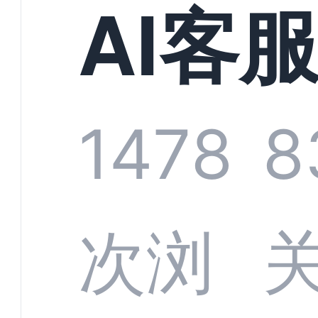
现规
AI客
增长
统全
1478
8
字化
数据
次浏