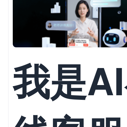
并发对
回复与
我是A
员数据