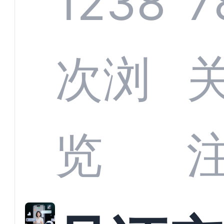
1238
7
应商
次浏
解析
览
螂科