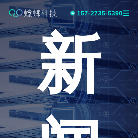
跳
转
157-2735-5390
新
到
内
容