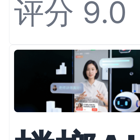
开多渠
评分 9.0
私信承
与户型