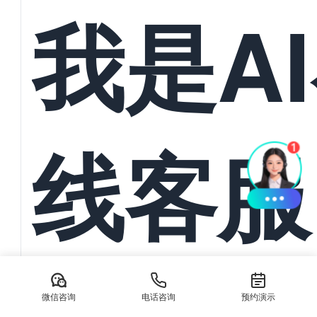
统一管
我是A
与订单
线客服
动导入
AI在线客服系统：本地生活服务离不开抖音/美团私信承接 在数
生活服务商家正面临前所未有的流量竞争压力。无论是餐饮、美
微信咨询
电话咨询
预约演示
务，消费...