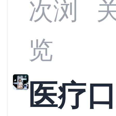
CRM
次浏
何助
览
育机
医疗