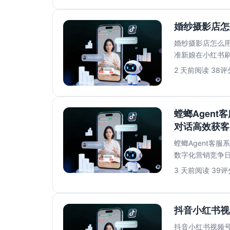
婚纱摄影店怎
婚纱摄影店怎么用
准新娘在小红书
到第二天上班回..
2 天前
阅读 38
评分
螳螂Agent
对话高效获客
螳螂Agent客服
数字化营销竞争
满足高效转...
3 天前
阅读 39
评分
抖音小红书视
抖音小红书视频号