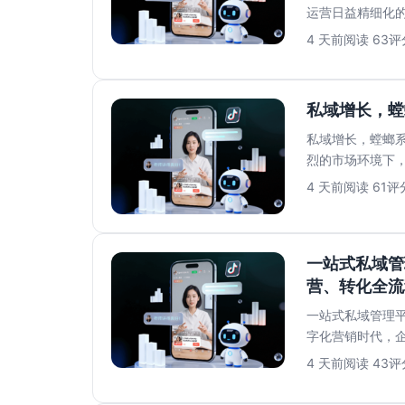
运营日益精细化
牌口碑。然而，员.
4 天前
阅读 63
评分
私域增长，螳
私域增长，螳螂系
烈的市场环境下
增长成败的关键..
4 天前
阅读 61
评分
一站式私域管
营、转化全流
一站式私域管理平
字化营销时代，
数据、复杂的运..
4 天前
阅读 43
评分