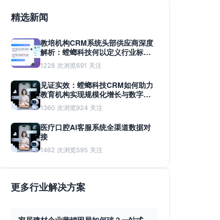
精选新闻
教培机构CRM系统头部供应商深度
解析：螳螂科技何以定义行业标
准？
1228 次浏览
691 关注
见证实效：螳螂科技CRM如何助力
教育机构实现规模化增长与数字化
蜕变
1360 次浏览
924 关注
医疗口腔AI客服系统全渠道数据对
接
1462 次浏览
595 关注
更多行业解决方案