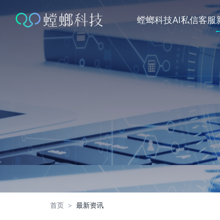
跳
转
螳螂科技
AI私信客服
到
内
容
首页
>
最新资讯