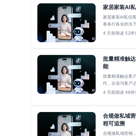
家居家装AI
家居家装AI私信
卷各行各业的当
满足消费者对即时响
4 天前
阅读 52
评分
批量精准触达
能
批量精准触达客户
代，企业与客户
往面临打开率低..
4 天前
阅读 49
评分
合规做私域营
程可追溯
合规做私域营销，