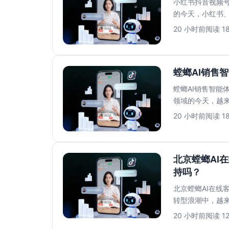
小红书抖音视频号
的今天，小红书
多平台运营带来的私
20 小时前
阅读 1
螳螂AI销售
螳螂AI销售智能
领域的今天，越来
上的AI解决...
20 小时前
阅读 1
北京螳螂AI
持吗？
北京螳螂AI在线
转型浪潮中，越来
言，最担心的莫过.
20 小时前
阅读 1