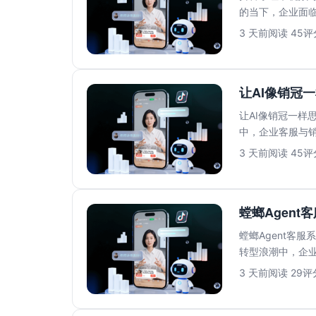
的当下，企业面
人工客服模式已..
3 天前
阅读 45
评分
让AI像销冠一
让AI像销冠一样思
中，企业客服与
高、响应速...
3 天前
阅读 45
评分
螳螂Agent
螳螂Agent客
转型浪潮中，企业
压力。传...
3 天前
阅读 29
评分