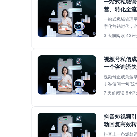
一站式私域管
营、转化全流
一站式私域管理平
字化营销时代，
数据、复杂的运..
3 天前
阅读 43
评分
视频号私信成
一个咨询流失
视频号正成为运
手私信问一句“这
很多运动品牌的视频
7 天前
阅读 84
评分
抖音短视频引
动回复高效转
抖音上一条爆款运