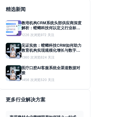
精选新闻
教培机构CRM系统头部供应商深度
解析：螳螂科技何以定义行业标
准？
1226 次浏览
972 关注
见证实效：螳螂科技CRM如何助力
教育机构实现规模化增长与数字化
蜕变
1360 次浏览
624 关注
医疗口腔AI客服系统全渠道数据对
接
1456 次浏览
520 关注
更多行业解决方案