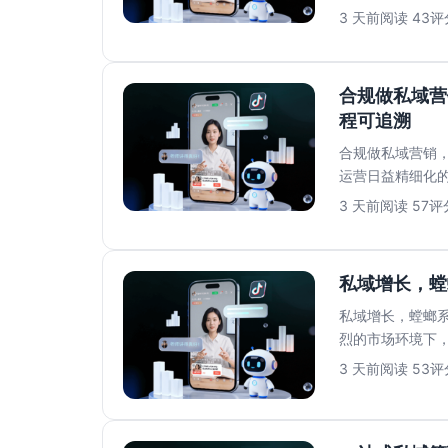
往面临打开率低..
3 天前
阅读 43
评分
合规做私域营
程可追溯
合规做私域营销，
运营日益精细化
牌口碑。然而，员.
3 天前
阅读 57
评分
私域增长，螳
私域增长，螳螂系
烈的市场环境下
增长成败的关键..
3 天前
阅读 53
评分