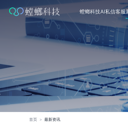
跳
转
螳螂科技
AI私信客服
到
内
容
首页
>
最新资讯