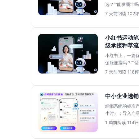
选？”“能发顺丰
等不到回复而...
7 天前
阅读 102
评
小红书运动笔
级承接种草流
小红书上，一篇
伽服显瘦吗？”“
信回复速度停留..
7 天前
阅读 116
评
中小企业选销
螳螂系统的标准产
小时）；导入产品
红书/企微/官...
1 周前
阅读 114
评