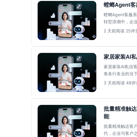
螳螂Agent
螳螂Agent客
转型浪潮中，企业
压力。传...
2 天前
阅读 25
评分
家居家装AI
家居家装AI私信
卷各行各业的当
满足消费者对即时响
3 天前
阅读 48
评分
批量精准触达
能
批量精准触达客户
代，企业与客户