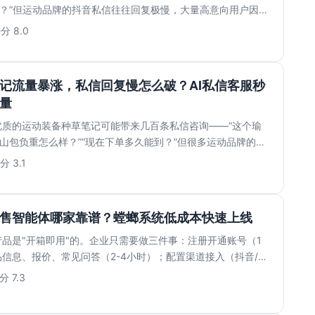
吗？”但运动品牌的抖音私信往往回复极慢，大量高意向用户因为
分 8.0
记流量暴涨，私信回复慢怎么破？AI私信客服秒
量
优质的运动装备种草笔记可能带来几百条私信咨询——“这个瑜
登山包负重怎么样？”“现在下单多久能到？”但很多运动品牌的私
.
分 3.1
售智能体哪家靠谱？螳螂系统低成本快速上线
品是"开箱即用"的。企业只需要做三件事：注册开通账号（1
信息、报价、常见问答（2-4小时）；配置渠道接入（抖音/小
分 7.3