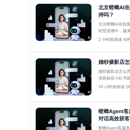
北京螳螂AI
持吗？
北京螳螂AI在线
转型浪潮中，越来
言，最担心的莫过.
2 小时前
阅读 8
评
婚纱摄影店怎
婚纱摄影店怎么用
准新娘在小红书
到第二天上班回..
19 小时前
阅读 2
螳螂Agent
对话高效获客
螳螂Agent客服