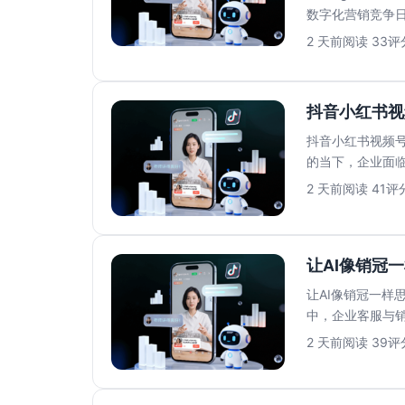
数字化营销竞争
满足高效转...
2 天前
阅读 33
评分
抖音小红书视
抖音小红书视频号
的当下，企业面
人工客服模式已..
2 天前
阅读 41
评分
让AI像销冠一
让AI像销冠一样思
中，企业客服与
高、响应速...
2 天前
阅读 39
评分