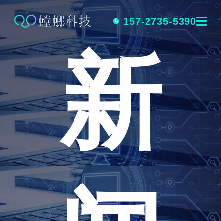
跳
转
157-2735-5390
新
到
内
容