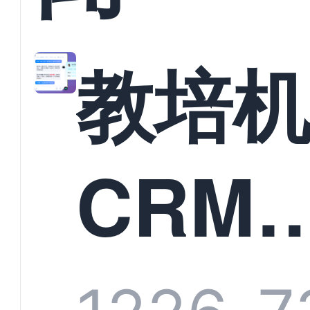
教培
CRM
统头