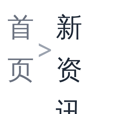
首
新
>
页
资
讯