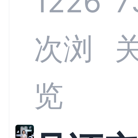
1226
7
应商
次浏
解析
览
螂科