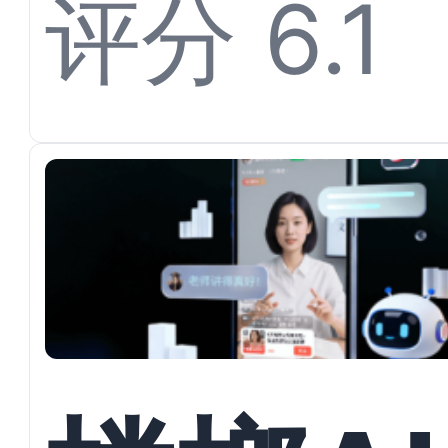
开多渠
评分 6.1
私信承
与户型