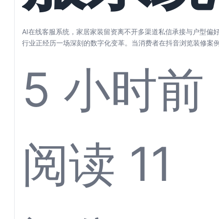
家居家
AI在线客服系统，家居家装留资离不开多渠道私信承接与户型偏好
行业正经历一场深刻的数字化变革。当消费者在抖音浏览装修案
居灵感、...
5 小时前
留资离
阅读 11