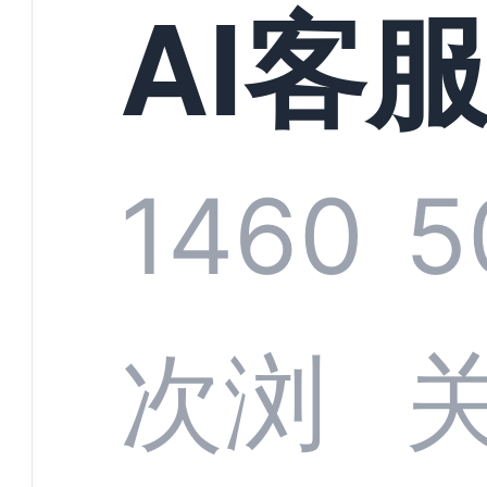
现规
AI客
增长
统全
1460
5
字化
数据
次浏