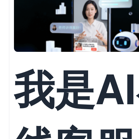
并发对
回复与
我是A
员数据