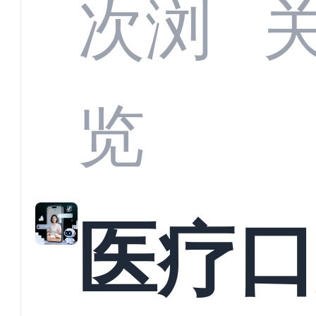
CRM
次浏
何助
览
育机
医疗