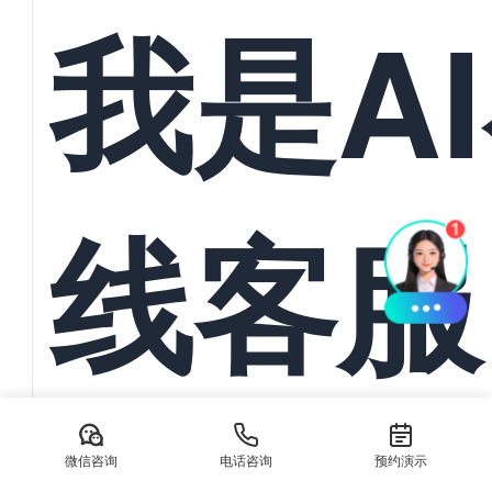
统一管
我是A
与订单
线客服
动导入
AI在线客服系统：本地生活服务离不开抖音/美团私信承接 在数
生活服务商家正面临前所未有的流量竞争压力。无论是餐饮、美
微信咨询
电话咨询
预约演示
务，消费...