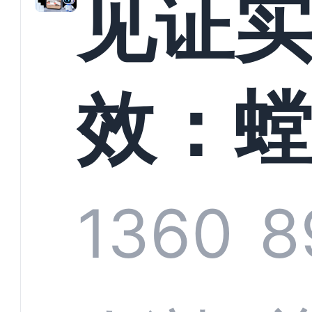
见证
以定
效：
业标
科技
1360
8