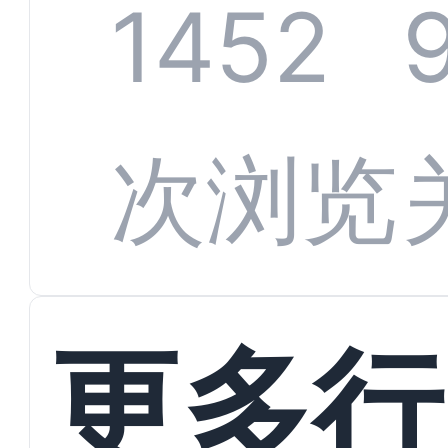
统全
1452
变
数据
次浏览
更多行