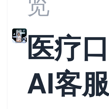
教育
览
实现
医疗
化增
AI客
数字