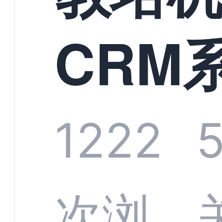
CRM
头部
1222
商深
次浏