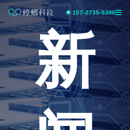
跳
转
157-2735-5390
新
到
内
容