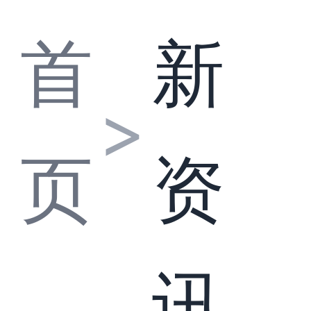
首
新
>
页
资
讯