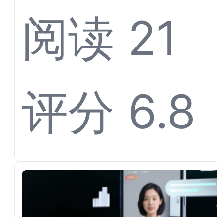
Agen
阅读 21
键代理
评分 6.8
+自然