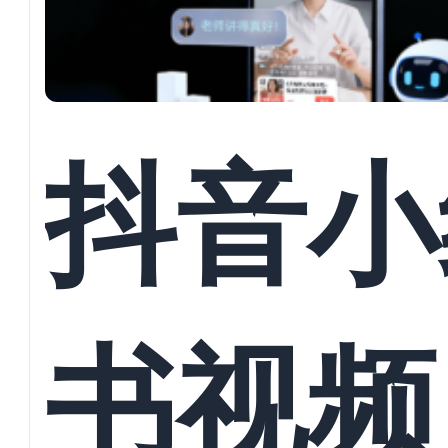
言交互
抖音小
塑自动
书视频