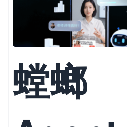
Agen
键代理
螳螂