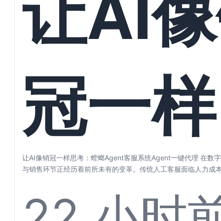
让AI
冠一样
考：螳
让AI像销冠一样思考：螳螂Agent客服系统Agent一键代理 在
与销售环节正经历着前所未有的变革。传统人工客服面临人力成本高
22 小时