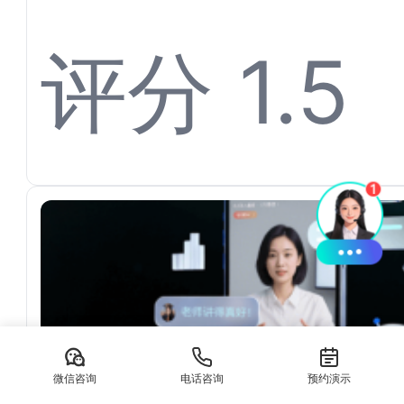
键代理
评分 1.5
渠道
微信咨询
电话咨询
预约演示