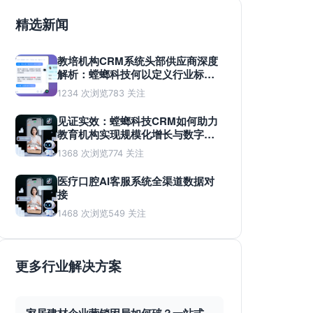
精选新闻
教培机构CRM系统头部供应商深度
解析：螳螂科技何以定义行业标
准？
1234 次浏览
783 关注
见证实效：螳螂科技CRM如何助力
教育机构实现规模化增长与数字化
蜕变
1368 次浏览
774 关注
医疗口腔AI客服系统全渠道数据对
接
1468 次浏览
549 关注
更多行业解决方案