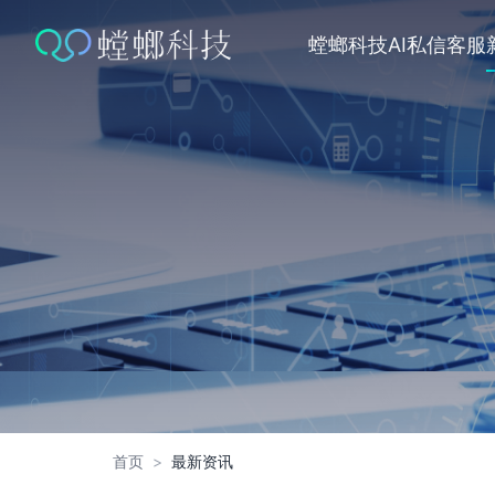
跳
转
螳螂科技
AI私信客服
到
内
容
首页
>
最新资讯