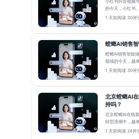
小红书抖音视频号
的今天，小红书
多平台运营带来的私
1 天前
阅读 30
评分
螳螂AI销售
螳螂AI销售智能
领域的今天，越来
上的AI解决...
1 天前
阅读 30
评分
北京螳螂AI
持吗？
北京螳螂AI在线
转型浪潮中，越来
言，最担心的莫过.
1 天前
阅读 24
评分