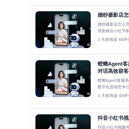
婚纱摄影店怎
婚纱摄影店怎么用
准新娘在小红书
到第二天上班回..
2 天前
阅读 48
评分
螳螂Agent
对话高效获客
螳螂Agent客服
数字化营销竞争
满足高效转...
3 天前
阅读 49
评分
抖音小红书视
抖音小红书视频号