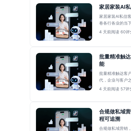
家居家装AI
家居家装AI私信
卷各行各业的当
满足消费者对即时响
4 天前
阅读 60
评分
批量精准触达
能
批量精准触达客户
代，企业与客户
往面临打开率低..
4 天前
阅读 57
评分
合规做私域营
程可追溯
合规做私域营销，