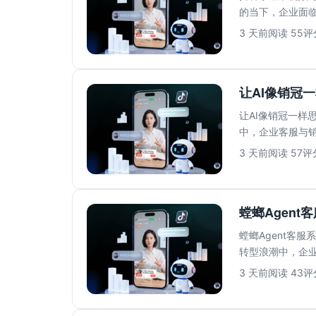
的当下，企业面
人工客服模式已..
3 天前
阅读 55
评分
让AI像销冠一
让AI像销冠一样思
中，企业客服与
高、响应速...
3 天前
阅读 57
评分
螳螂Agent
螳螂Agent客
转型浪潮中，企业
压力。传...
3 天前
阅读 43
评分