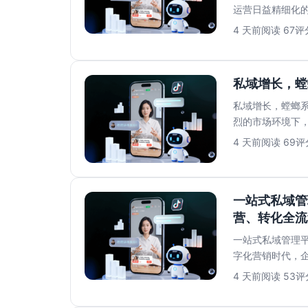
运营日益精细化
牌口碑。然而，员.
4 天前
阅读 67
评分
私域增长，螳
私域增长，螳螂系
烈的市场环境下
增长成败的关键..
4 天前
阅读 69
评分
一站式私域管
营、转化全流
一站式私域管理平
字化营销时代，
数据、复杂的运..
4 天前
阅读 53
评分