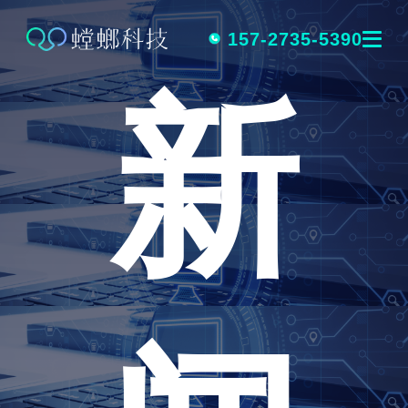
跳
转
157-2735-5390
新
到
内
容