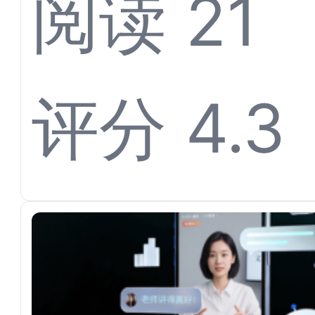
理：螳
阅读 21
Agen
评分 4.3
服系统