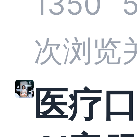
科技C
1350
标准
如何
次浏览
教育
医疗
实现