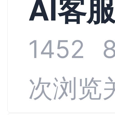
AI客
化增
统全
1452
数字
数据
次浏览
变