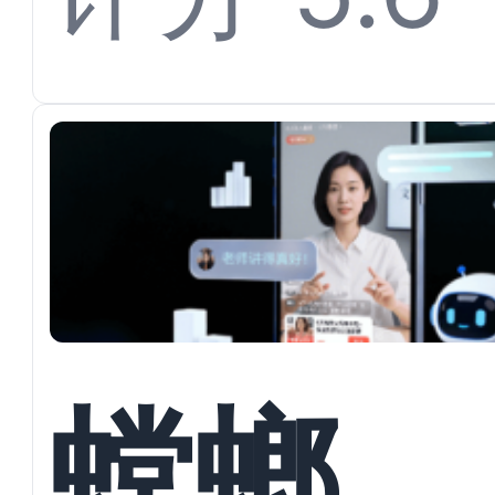
服系统
Agen
键代理
螳螂