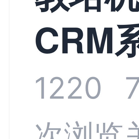
CRM
头部
1220
商深
次浏览