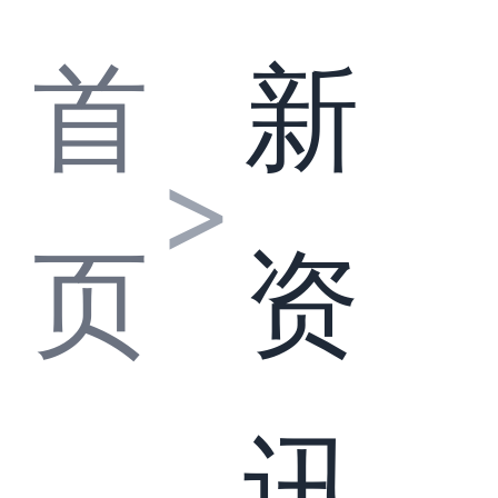
首
新
>
页
资
讯