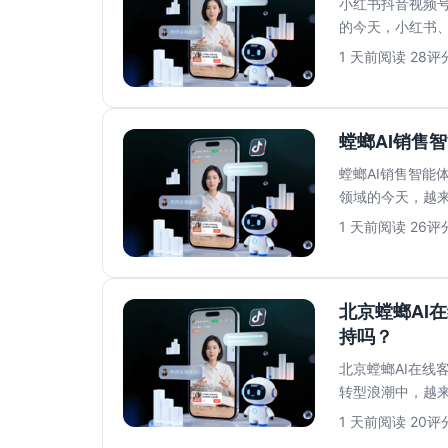
小红书抖音视频号
的今天，小红书
多平台运营带来的私
1 天前
阅读 28
评分
螳螂AI销售
螳螂AI销售智能
领域的今天，越来
上的AI解决...
1 天前
阅读 26
评分
北京螳螂AI
持吗？
北京螳螂AI在线
转型浪潮中，越来
言，最担心的莫过.
1 天前
阅读 20
评分