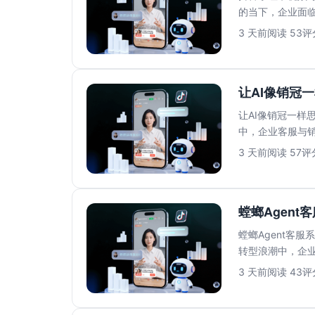
的当下，企业面
人工客服模式已..
3 天前
阅读 53
评分
让AI像销冠一
让AI像销冠一样思
中，企业客服与
高、响应速...
3 天前
阅读 57
评分
螳螂Agent
螳螂Agent客
转型浪潮中，企业
压力。传...
3 天前
阅读 43
评分