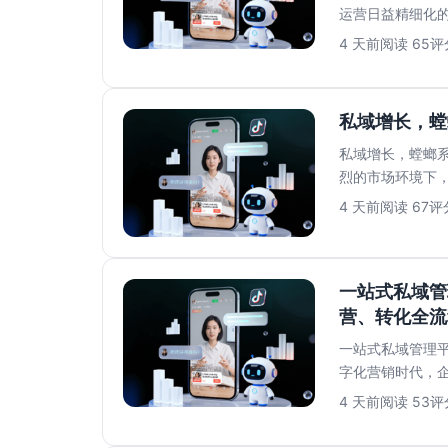
运营日益精细化
牌口碑。然而，员.
4 天前
阅读 65
评分
私域增长，螳
私域增长，螳螂系
烈的市场环境下
增长成败的关键..
4 天前
阅读 67
评分
一站式私域管
营、转化全流
一站式私域管理平
字化营销时代，
数据、复杂的运..
4 天前
阅读 53
评分