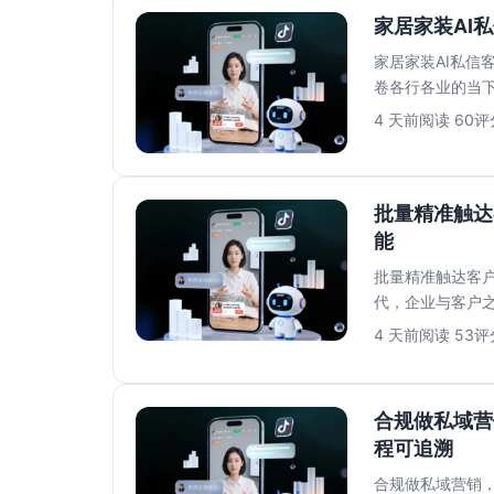
家居家装AI
家居家装AI私信
卷各行各业的当
满足消费者对即时响
4 天前
阅读 60
评分
批量精准触达
能
批量精准触达客户
代，企业与客户
往面临打开率低..
4 天前
阅读 53
评分
合规做私域营
程可追溯
合规做私域营销，