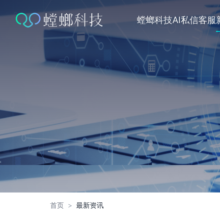
跳
转
螳螂科技
AI私信客服
到
内
容
首页
>
最新资讯