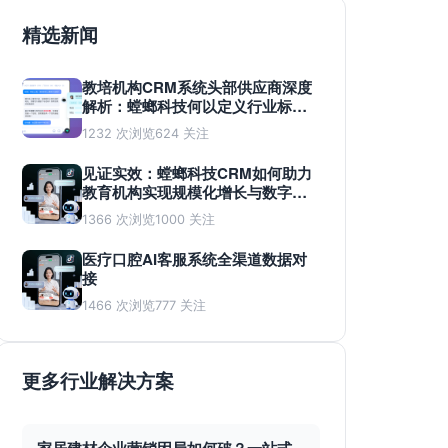
精选新闻
教培机构CRM系统头部供应商深度
解析：螳螂科技何以定义行业标
准？
1232 次浏览
624 关注
见证实效：螳螂科技CRM如何助力
教育机构实现规模化增长与数字化
蜕变
1366 次浏览
1000 关注
医疗口腔AI客服系统全渠道数据对
接
1466 次浏览
777 关注
更多行业解决方案