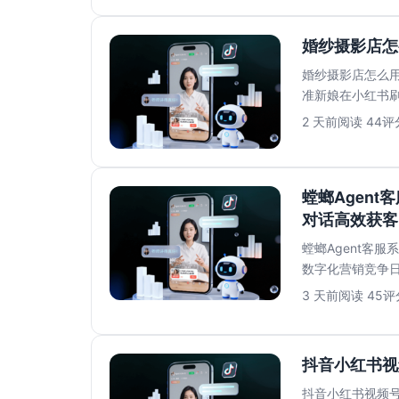
婚纱摄影店怎
婚纱摄影店怎么用
准新娘在小红书
到第二天上班回..
2 天前
阅读 44
评分
螳螂Agent
对话高效获客
螳螂Agent客服
数字化营销竞争
满足高效转...
3 天前
阅读 45
评分
抖音小红书视
抖音小红书视频号