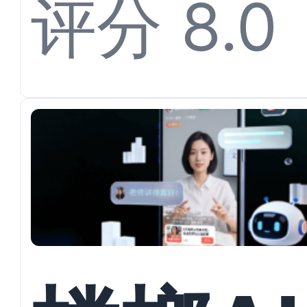
开多渠
评分 8.0
私信承
与户型