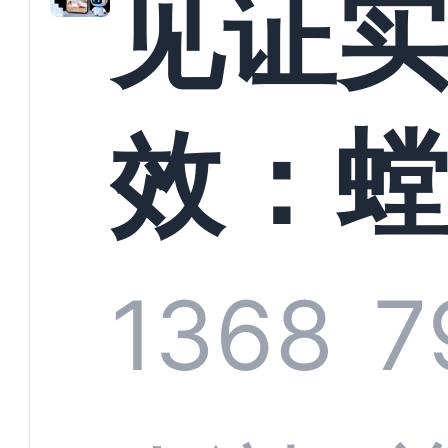
见证
以定
效：
业标
科技
1368
7