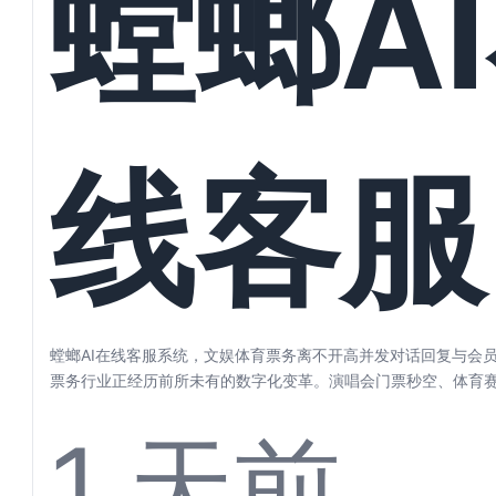
螳螂A
好自动
线客服
理
统，文
螳螂AI在线客服系统，文娱体育票务离不开高并发对话回复与会员
票务行业正经历前所未有的数字化变革。演唱会门票秒空、体育
剧目一票...
1 天前