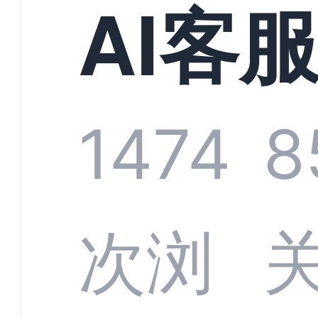
现规
AI客
增长
统全
1474
8
字化
数据
次浏