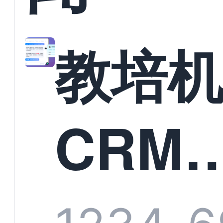
教培
CRM
统头