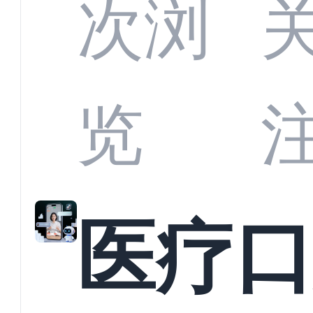
CRM
次浏
何助
览
育机
医疗