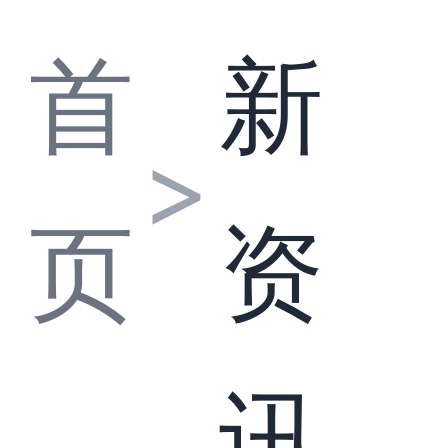
首
新
>
页
资
讯