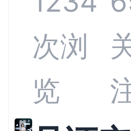
1234
6
应商
次浏
解析
览
螂科