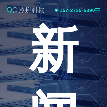
跳
转
157-2735-5390
新
到
内
容