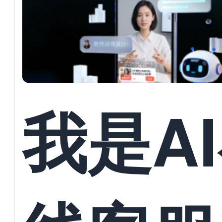
并发对
回复与
我是A
员数据