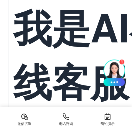
统一管
我是A
与订单
线客服
动导入
AI在线客服系统：本地生活服务离不开抖音/美团私信承接 在数
生活服务商家正面临前所未有的流量竞争压力。无论是餐饮、美
微信咨询
电话咨询
预约演示
务，消费...