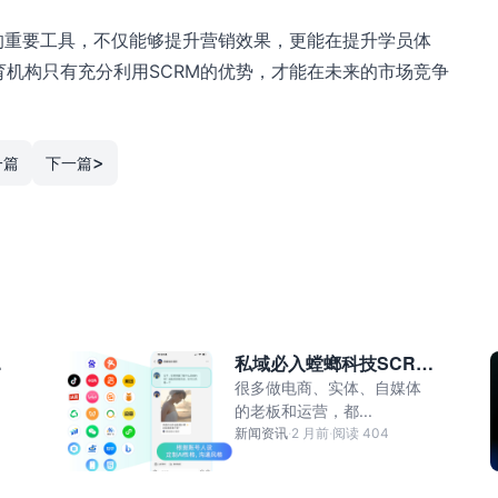
的重要工具，不仅能够提升营销效果，更能在提升学员体
机构只有充分利用SCRM的优势，才能在未来的市场竞争
>
一篇
下一篇
私
私域必入螳螂科技SCRM
自
｜全链路私域运营神器
很多做电商、实体、自媒体
失
的老板和运营，都...
新闻资讯
·
2 月前
·
阅读 404