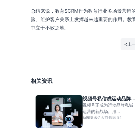
总结来说，教育SCRM作为教育行业多场景营销
验、维护客户关系上发挥越来越重要的作用。教育
中立于不败之地。
<
上
相关资讯
视频号私信成运动品牌
域新入口，AI私信客服
视频号正成为运动品牌私域
动接待不让一个咨询流
运营的新战场。用...
新闻资讯
·
7 天前
·
阅读 84