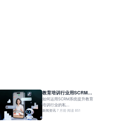
教育培训行业用SCRM系
统做私域运营
如何运用SCRM系统提升教育
培训行业的私...
新闻资讯
·
7 月前
·
阅读 851