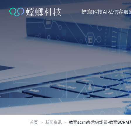
跳
转
螳螂科技
AI私信客服
到
内
容
首页
>
新闻资讯
>
教育scrm多营销场景-教育SCR