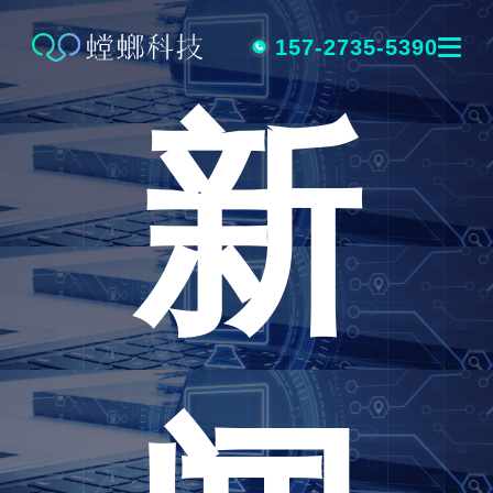
跳
转
157-2735-5390
新
到
内
容