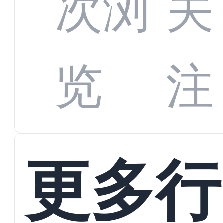
全渠
次浏
关
数字
数据
览
注
蜕变
接
更多行