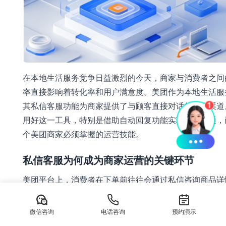
在本地生活服务竞争日益激烈的今天，商家与消费者之间
率直接影响着转化率和用户满意度。美团作为本地生活服
其私信客服功能为商家提供了与顾客直接对话的重要渠道
用好这一工具，特别是借助自动回复功能实现高效沟通，
个美团商家必须掌握的运营技能。
私信客服为何成为商家运营的关键环节
美团平台上，消费者在下单前往往会通过私信咨询商品详
时间、优惠活动等问题。数据显示，及时响应顾客咨询的
订单转化率比响应缓慢的商家高出40%以上。私信不仅是
微信咨询
电话咨询
预约演示
的窗口，更是建立信任、促成交易的重要触点。