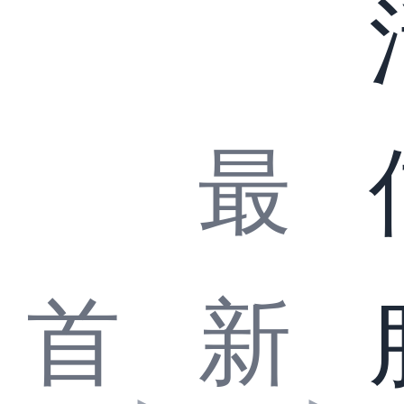
最
首
新