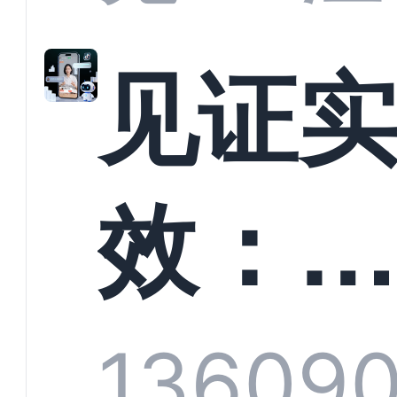
解析
见证
螳螂
效：
技何
螂科
1360
9