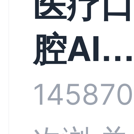
医疗
构实
腔AI
规模
服系
1458
7
增长