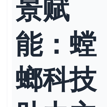
景赋
能：螳
螂科技