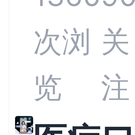
定义
CRM
次浏
关
业标
何助
览
注
准？
教育