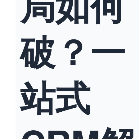
局如何
破？一
站式