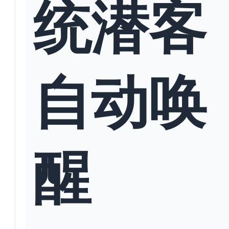
统潜客
自动唤
醒