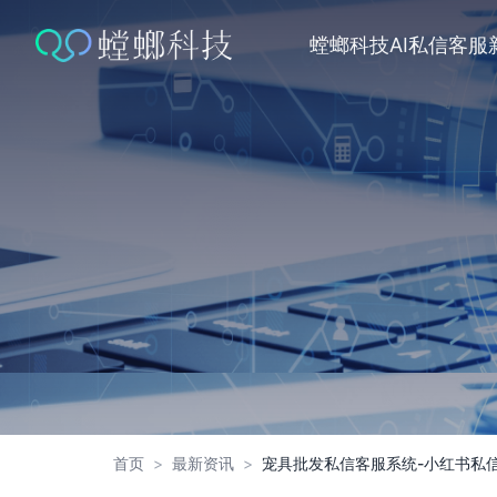
跳
转
螳螂科技
AI私信客服
到
内
容
首页
>
最新资讯
>
宠具批发私信客服系统-小红书私