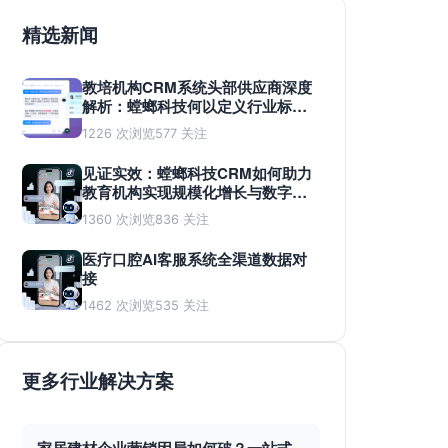
精选新闻
教培机构CRM系统头部供应商深度
解析：螳螂科技何以定义行业标
准？
1226 次浏览
577 关注
见证实效：螳螂科技CRM如何助力
教育机构实现规模化增长与数字化
蜕变
1360 次浏览
836 关注
医疗口腔AI客服系统全渠道数据对
接
1462 次浏览
535 关注
更多行业解决方案