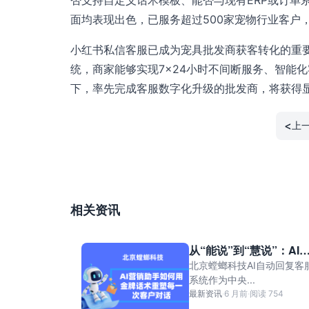
面均表现出色，已服务超过500家宠物行业客户
小红书私信客服已成为宠具批发商获客转化的重
统，商家能够实现7×24小时不间断服务、智能
下，率先完成客服数字化升级的批发商，将获得
<
上
相关资讯
从“能说”到“慧说”：AI
销助手如何用金牌话术
北京螳螂科技AI自动回复客
塑每一次客户对话
系统作为中央...
最新资讯
·
6 月前
·
阅读 754