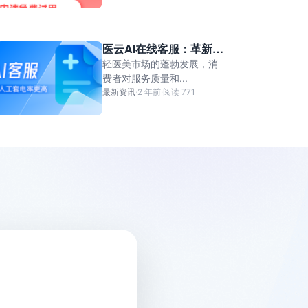
医云AI在线客服：革新轻
医美行业的服务体验-轻医
轻医美市场的蓬勃发展，消
美AI对话客服
费者对服务质量和...
最新资讯
·
2 年前
·
阅读 771