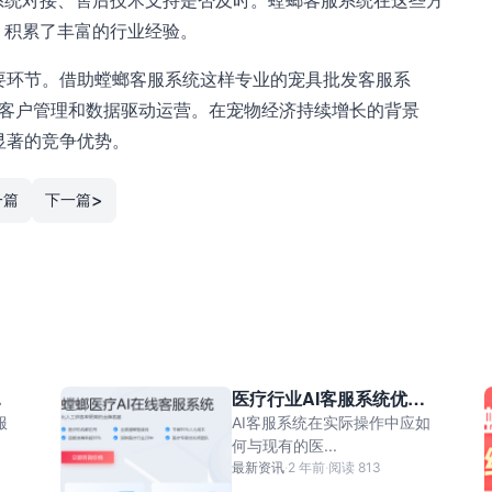
，积累了丰富的行业经验。
要环节。借助螳螂客服系统这样专业的宠具批发客服系
化客户管理和数据驱动运营。在宠物经济持续增长的背景
显著的竞争优势。
>
一篇
下一篇
营
医疗行业AI客服系统优势
重
有哪些？（二）螳螂科技
服
AI客服系统在实际操作中应如
AI在线客服系统
何与现有的医...
最新资讯
·
2 年前
·
阅读 813