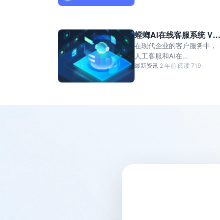
螳螂AI在线客服系统 VS
人工客服有哪些优势？
在现代企业的客户服务中，
人工客服和AI在...
最新资讯
·
2 年前
·
阅读 719