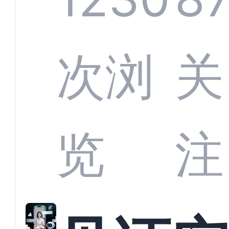
部供
次浏
关
商深
览
注
解析