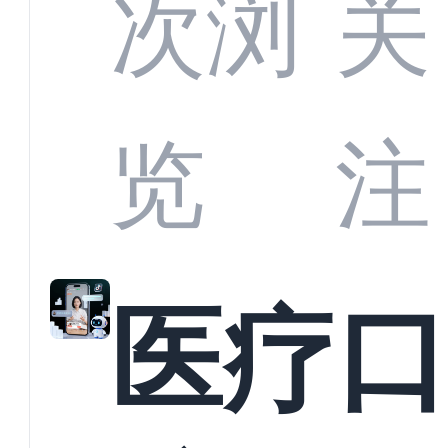
CRM
次浏
关
业标
何助
览
注
准？
教育
医疗