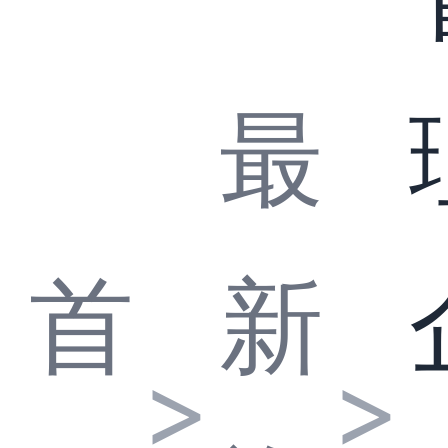
最
首
新
>
>