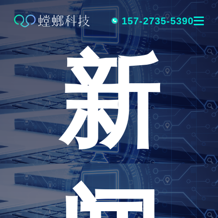
跳
转
157-2735-5390
新
到
内
容