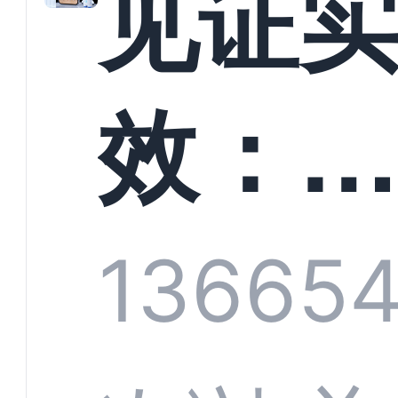
见证
螳螂
效：
技何
螂科
1366
5
定义