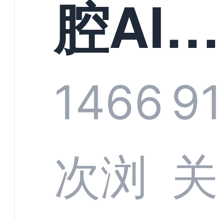
构实
腔AI
规模
服系
1466
9
增长
全渠
次浏
关