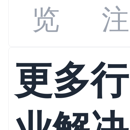
数字
数据
览
注
蜕变
接
更多行
业解决