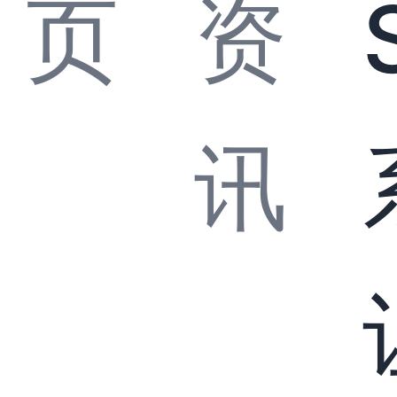
页
资
讯