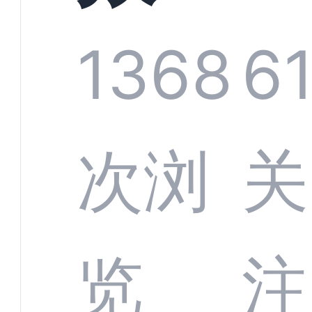
技何
螂科
1368
6
定义
CRM
次浏
关
业标
何助
览
注