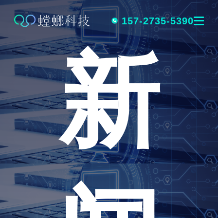
跳
转
157-2735-5390
新
到
内
容