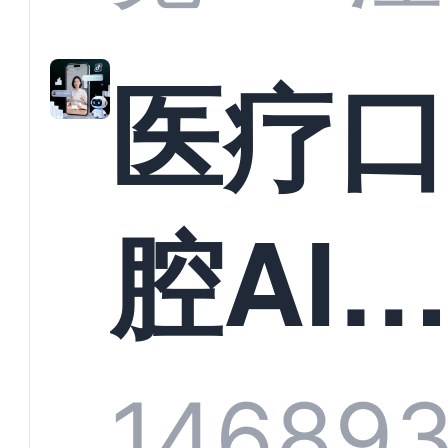
准？
教育
医疗
构实
腔AI
规模
服系
1468
9