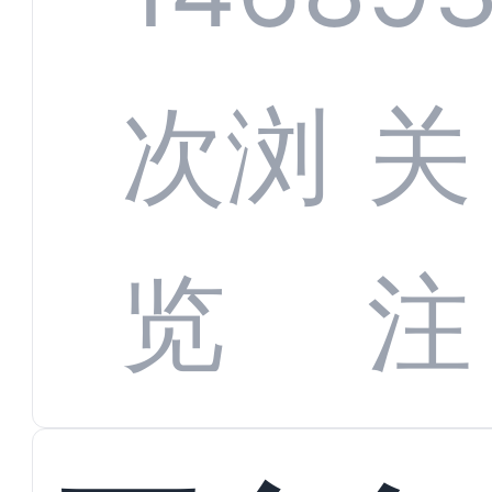
增长
全渠
次浏
关
数字
数据
览
注
蜕变
接