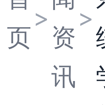
>
>
页
资
讯