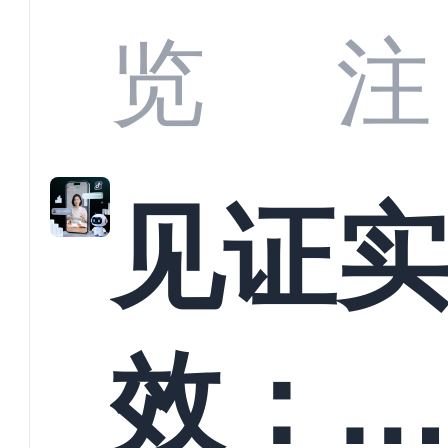
商深
览
注
解析
见证
螳螂
效：