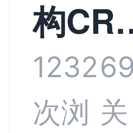
构CR
系统
1232
6
部供
次浏
关