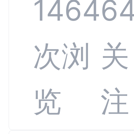
服系
1464
6
增长
全渠
次浏
关
数字
数据
览
注
蜕变