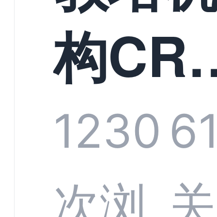
构CR
系统
1230
6
部供
次浏
关