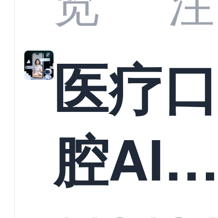
览
注
准？
教育
医疗
构实
腔AI
规模