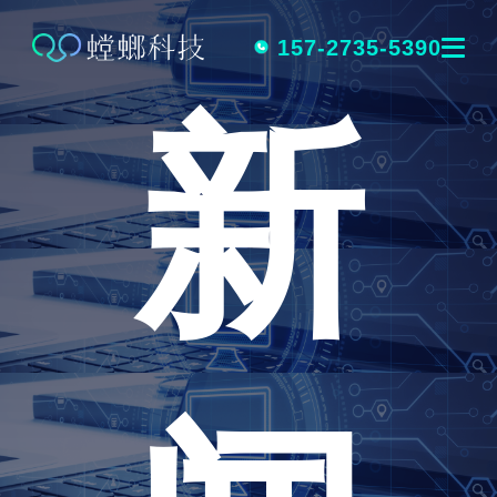
跳
转
157-2735-5390
新
到
内
容