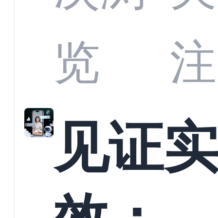
商深
览
注
解析
见证
螳螂
效：