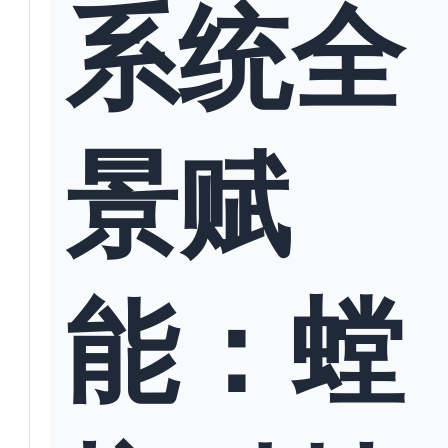
系统全
景赋
能：螳