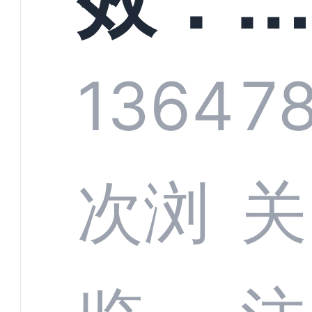
技何
螂科
1364
7
定义
CRM
次浏
关
业标
何助