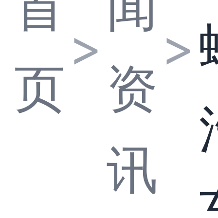
首
闻
>
>
页
资
讯