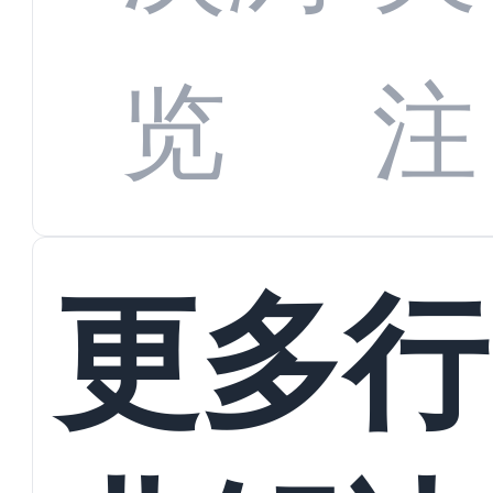
数字
数据
览
注
蜕变
接
更多行