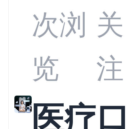
定义
CRM
次浏
关
业标
何助
览
注
准？
教育
医疗