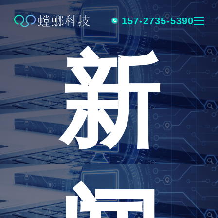
跳
转
157-2735-5390
新
到
内
容