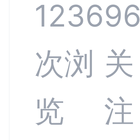
系统
1236
9
部供
次浏
关
商深
览
注