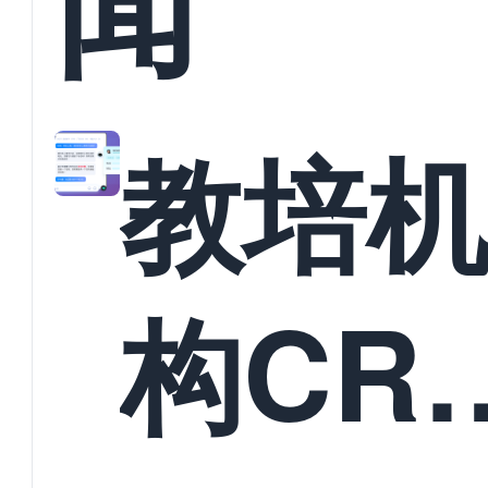
闻
教培
构CR