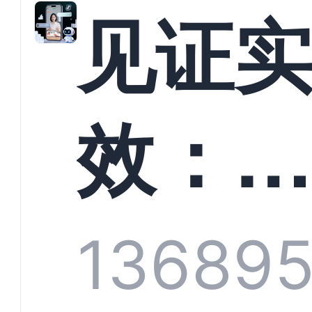
解析
见证
螳螂
效：
技何
螂科
1368
9