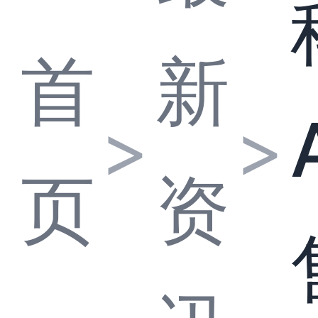
首
新
>
>
页
资