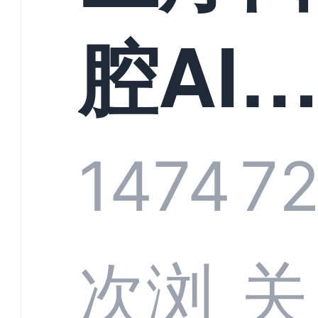
构实
腔AI
规模
服系
1474
7
增长
全渠
次浏
关