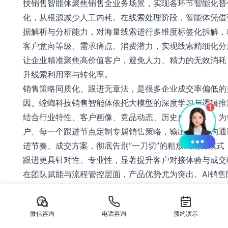
技销售智能体聚焦销售全业务场景，实现各环节智能化替
化，从根源减少人工内耗。在线索处理阶段，智能体凭借
据解析与分析能力，对海量线索进行多维度标签化拆解，
客户意向等级、需求痛点、消费潜力，实现线索精细化分
让企业精准聚焦高价值客户，避免人力、精力的无效消耗
升线索利用率与转化率。
销售策略同质化、跟进无章法，是很多企业成交率偏低的
因。螳螂科技销售智能体依托大模型的深度学习与逻辑推
结合行业特性、客户画像、竞品动态、历史成交数据，为
户、每一个跟进节点定制专属销售策略，输出个性化沟通
进节奏、成交方案，彻底告别“一刀切”的粗放式销售模式
跟进更具针对性、专业性，显著提升客户对接体验与成交
在团队赋能与流程管控层面，产品优势尤为突出。AI销售
覆盖全场景销售沟通场景，模拟客户咨询、异议拒绝、价
逼单成交等各类真实场景，助力销售团队常态化开展实战
微信咨询
电话咨询
预约演示
速提升全员销售能力，无需投入大量师资与时间成本，高