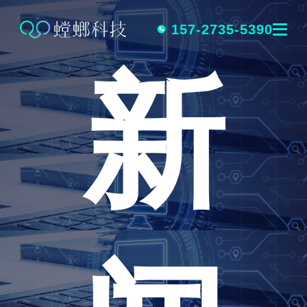
跳
转
157-2735-5390
新
到
内
容