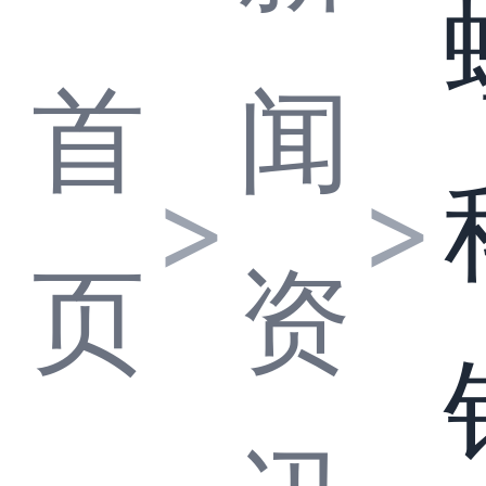
首
闻
>
>
页
资