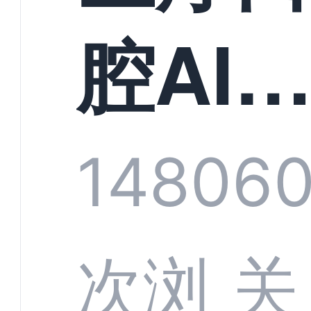
构实
腔AI
规模
服系
1480
6
增长
全渠
次浏
关