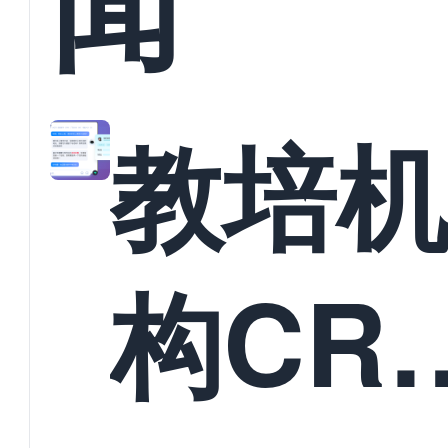
闻
教培
构CR