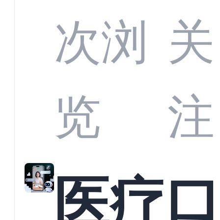
定义
CRM
次浏
关
业标
何助
览
注
准？
教育
医疗