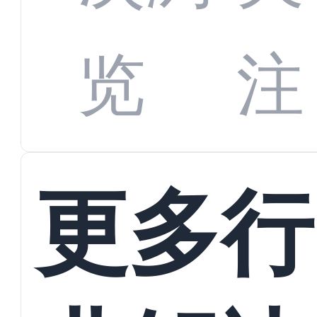
数字
数据
览
注
蜕变
接
更多行