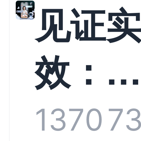
解析
见证
螳螂
效：
技何
螂科
1370
7